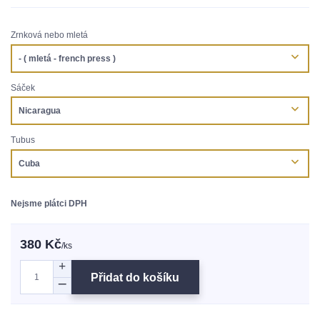
Zrnková nebo mletá
Sáček
Tubus
Nejsme plátci DPH
380 Kč
/
ks
Přidat do košíku