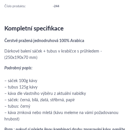
Číslo produktu:
-244
Kompletní specifikace
Čerstvě pražená jednodruhová 100% Arabica
Dárkové balení sáček + tubus v krabičce s průhledem -
(250x190x70 mm)
Podrobný popis:
– sáček 100g kávy
– tubus 125g kávy
– káva dle vlastního výběru z aktuální nabídky
– sáček: černá, bílá, zlatá, stříbrná, papír
– tubus: černý
– káva zrnková nebo mletá (kávu meleme na vámi požadovanou
hrubost)
Pozn.: pokud si přejete jinou kombinaci druhu zpracování kávy, napište