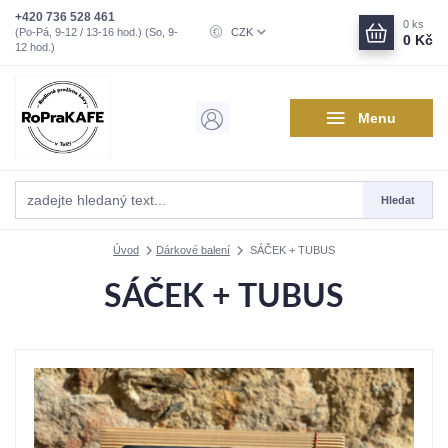
+420 736 528 461
0
ks
(Po-Pá, 9-12 / 13-16 hod.) (So, 9-
CZK
0 Kč
12 hod.)
Menu
Hledat
Úvod
Dárkové balení
SÁČEK + TUBUS
SÁČEK + TUBUS