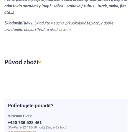
nám to do poznámky (např.: sáček - zrnková / tubus - turek, moka, filtr
atd...)
Skladování kávy:
Skladujte v suchu, při pokojové teplotě, v dobře
uzavřeném obalu. Chraňte před vlhkem.
Původ zboží
Potřebujete poradit?
Miroslav Cvek
+420 736 528 461
(Po-Pá, 9-12 / 13-16 hod.) (So, 9-12 hod.)
info@roprakafe.cz