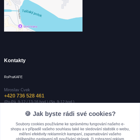
Kontakty
RoPraKAFE
Miroslav Cvek
+420 736 528 461
(Po-Pá, 9-12 / 13-16 hod.) (So, 9-12 hod.)
🍪 Jak byste rádi své cookies?
info@roprakafe.cz
Soubory cookies používáme ke správnému fungování našeho e-
shopu a v případě vašeho souhlasu také ke sledování statistik o webu,
měření efektivity reklamních kampaní, zapamatování vašeho
oblíbeného nastavení při používání stránek, či zobrazení reklam