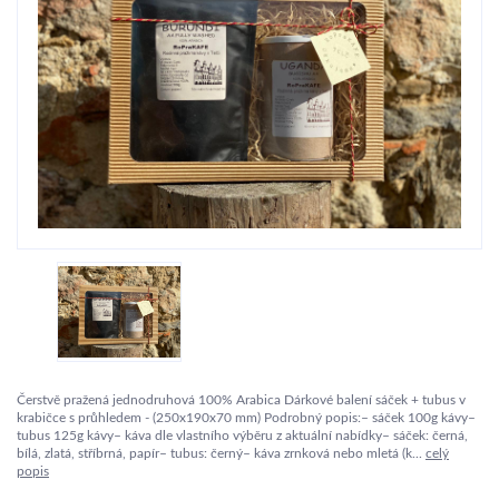
Čerstvě pražená jednodruhová 100% Arabica Dárkové balení sáček + tubus v
krabičce s průhledem - (250x190x70 mm) Podrobný popis:– sáček 100g kávy–
tubus 125g kávy– káva dle vlastního výběru z aktuální nabídky– sáček: černá,
bílá, zlatá, stříbrná, papír– tubus: černý– káva zrnková nebo mletá (k...
celý
popis