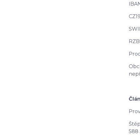
IBAN
CZ1
SWI
RZB
Prod
Obch
nepř
Člá
Prov
Štěp
588 