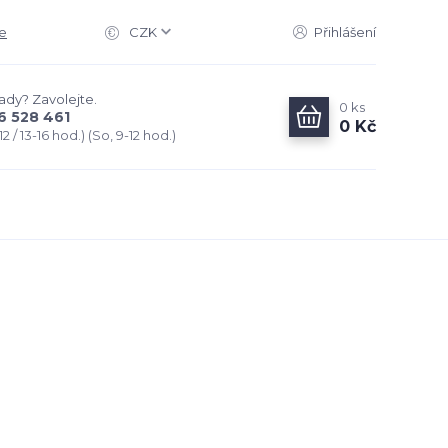
e
CZK
Přihlášení
rady? Zavolejte.
0
ks
6 528 461
0 Kč
2 / 13-16 hod.) (So, 9-12 hod.)