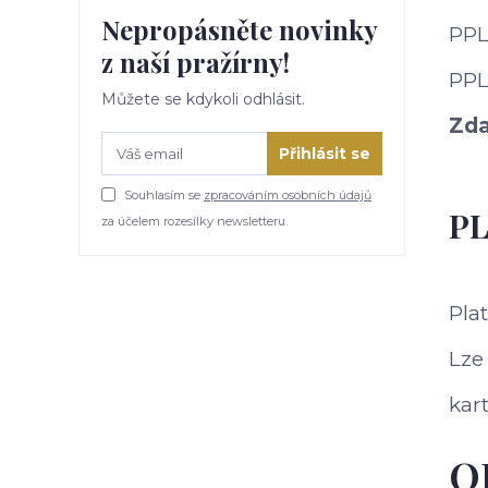
Nepropásněte novinky
PPL
z naší pražírny!
PPL
Můžete se kdykoli odhlásit.
Zd
Přihlásit se
Souhlasím se
zpracováním osobních údajů
P
za účelem rozesílky newsletteru.
Pla
Lze
kar
O