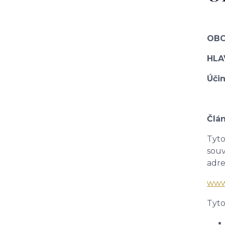
OBC
HLA
Účin
Člán
Tyto
souv
adre
www.
Tyto