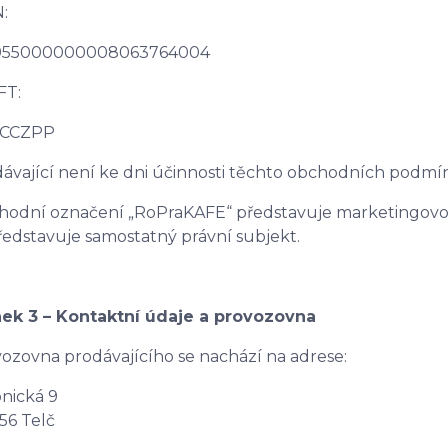
:
955000000008063764004
FT:
CCZPP
ávající není ke dni účinnosti těchto obchodních podm
odní označení „RoPraKAFE“ představuje marketingovo
edstavuje samostatný právní subjekt.
nek 3 – Kontaktní údaje a provozovna
ozovna prodávajícího se nachází na adrese:
nická 9
56 Telč