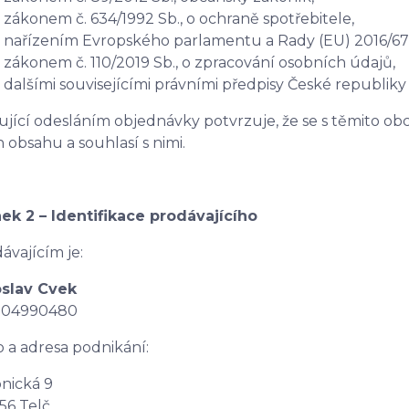
zákonem č. 634/1992 Sb., o ochraně spotřebitele,
nařízením Evropského parlamentu a Rady (EU) 2016/67
zákonem č. 110/2019 Sb., o zpracování osobních údajů,
dalšími souvisejícími právními předpisy České republiky
jící odesláním objednávky potvrzuje, že se s těmito 
ch obsahu a souhlasí s nimi.
ek 2 – Identifikace prodávajícího
ávajícím je:
oslav Cvek
: 04990480
o a adresa podnikání:
nická 9
56 Telč