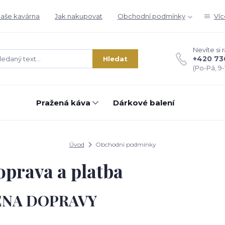
aše kavárna
Jak nakupovat
Obchodní podmínky
Víc
Nevíte si 
+420 73
Hledat
(Po-Pá, 9-1
Pražená káva
Dárkové balení
Úvod
Obchodní podmínky
prava a platba
ENA DOPRAVY