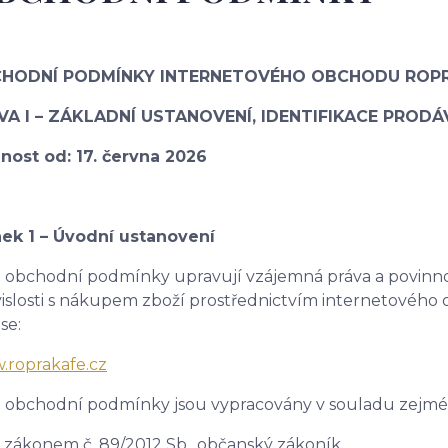
HODNÍ PODMÍNKY INTERNETOVÉHO OBCHODU ROP
VA I – ZÁKLADNÍ USTANOVENÍ, IDENTIFIKACE PROD
nost od: 17. června 2026
ek 1 – Úvodní ustanovení
 obchodní podmínky upravují vzájemná práva a povinnost
islosti s nákupem zboží prostřednictvím internetovéh
se:
roprakafe.cz
 obchodní podmínky jsou vypracovány v souladu zejmén
zákonem č. 89/2012 Sb., občanský zákoník,