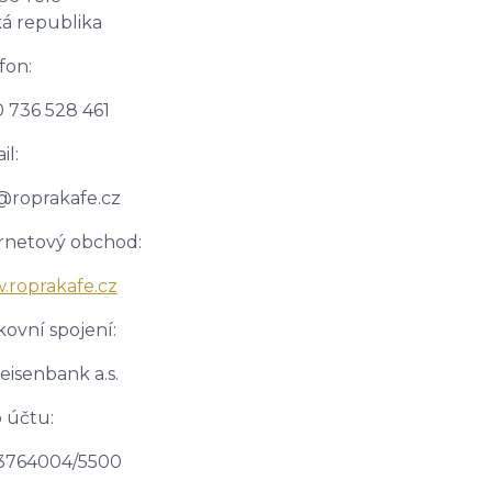
á republika
fon:
 736 528 461
il:
@roprakafe.cz
rnetový obchod:
roprakafe.cz
ovní spojení:
feisenbank a.s.
o účtu:
3764004/5500