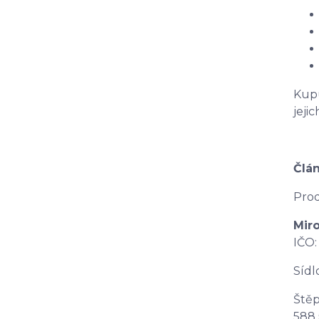
Kupu
jeji
Člán
Prod
Mir
IČO
Sídl
Štěp
588 