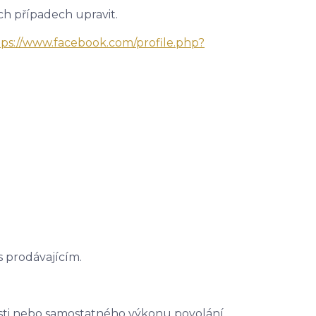
ch případech upravit.
tps://www.facebook.com/profile.php?
s prodávajícím.
osti nebo samostatného výkonu povolání.