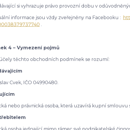
ávající si vyhrazuje právo provozní dobu v odůvodněný
ální informace jsou vždy zveřejněny na Facebooku :
ht
100038379737740
.
nek 4 – Vymezení pojmů
účely těchto obchodních podmínek se rozumí:
dávajícím
slav Cvek, IČO 04990480.
ujícím
cká nebo právnická osoba, která uzavírá kupní smlouvu 
třebitelem
cká osoba jednající mimo rámec své podnikatelské činn