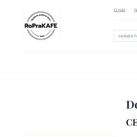
O nás
N
Do
C