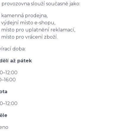
 provozovna slouží současně jako:
kamenná prodejna,
výdejní místo e-shopu,
místo pro uplatnění reklamací,
místo pro vrácení zboží.
írací doba:
ělí až pátek
0–12:00
0–16:00
ota
0–12:00
ěle
řeno