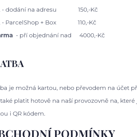
 - dodání na adresu 150,-Kč
 - ParcelShop + Box 110,-Kč
arma
- pří objednání nad 4000,-Kč
LATBA
tba je možná kartou, nebo převodem na účet při
 také platit hotově na naší provozovně na, kter
tou i QR kódem.
BCHODNÍ PODMÍNKY