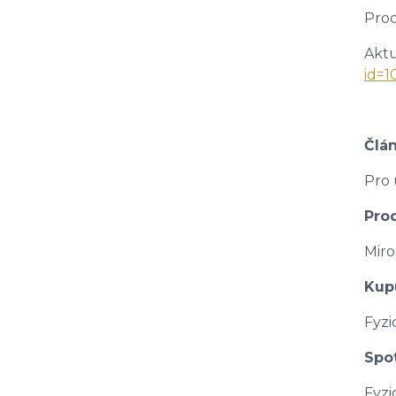
Prod
Aktu
id=
Člá
Pro 
Pro
Miro
Kup
Fyzi
Spo
Fyzi