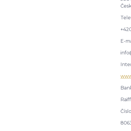
Česk
Tele
+420
E-ma
info
Inte
www.
Bank
Raif
Čísl
806