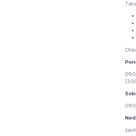
Tato
Otev
Pond
09:0
13:0
Sob
09:0
Ned
zav