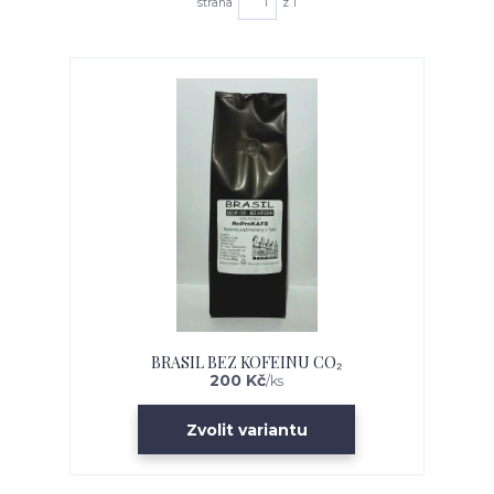
strana
z 1
BRASIL BEZ KOFEINU CO₂
200 Kč
/
ks
Zvolit variantu