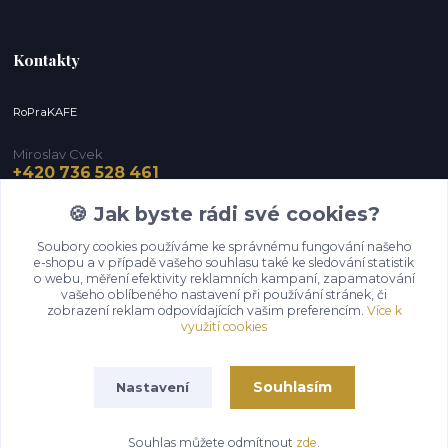
Kontakty
RoPraKAFE
Miroslav Cvek
+420 736 528 461
(Po-Pá, 9-12 / 13-16 hod.) (So, 9-12 hod.)
🍪 Jak byste rádi své cookies?
info@roprakafe.cz
Soubory cookies používáme ke správnému fungování našeho
e-shopu a v případě vašeho souhlasu také ke sledování statistik
o webu, měření efektivity reklamních kampaní, zapamatování
vašeho oblíbeného nastavení při používání stránek, či
zobrazení reklam odpovídajících vašim preferencím.
Více k
využití cookies
Souhlasím
Nastavení
Upravit sběr cookies.
Souhlas můžete odmítnout
zde
.