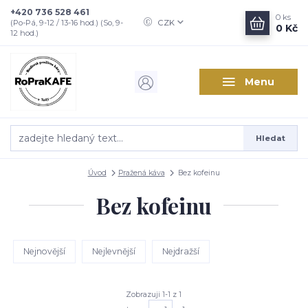
+420 736 528 461
0
ks
CZK
(Po-Pá, 9-12 / 13-16 hod.) (So, 9-
0 Kč
12 hod.)
Menu
Hledat
Úvod
Pražená káva
Bez kofeinu
Bez kofeinu
Nejnovější
Nejlevnější
Nejdražší
Zobrazuji 1-1 z 1