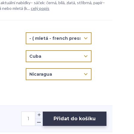
aktuální nabídky– sáček: černá, bílá, zlatá, stříbrná, papír–
 nebo mletá (k...
celý popis
Přidat do košíku