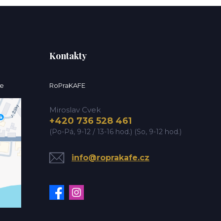
Kontakty
ce
RoPraKAFE
Miroslav Cvek
+420 736 528 461
(Po-Pá, 9-12 / 13-16 hod.) (So, 9-12 hod.)
info@roprakafe.cz