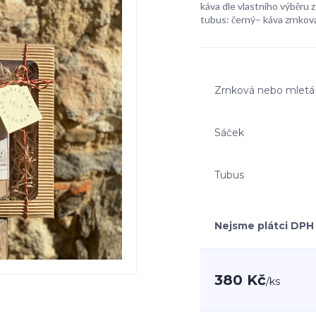
káva dle vlastního výběru z 
tubus: černý– káva zrnková
Zrnková nebo mletá
Sáček
Tubus
Nejsme plátci DPH
380 Kč
/
ks