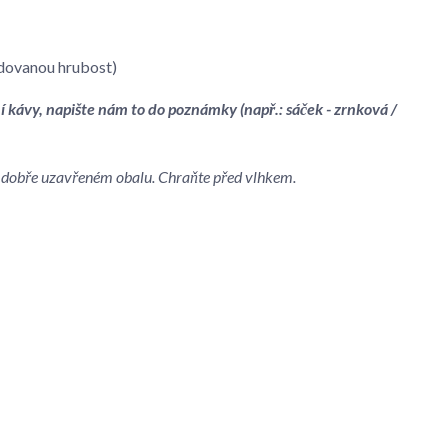
dovanou hrubost)
í kávy, napište nám to do poznámky (např.: sáček - zrnková /
 v dobře uzavřeném obalu. Chraňte před vlhkem.