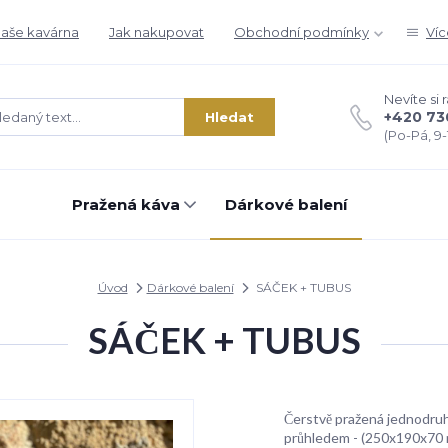
aše kavárna
Jak nakupovat
Obchodní podmínky
Víc
Nevíte si 
+420 73
Hledat
(Po-Pá, 9-1
Pražená káva
Dárkové balení
Úvod
Dárkové balení
SÁČEK + TUBUS
SÁČEK + TUBUS
Čerstvě pražená jednodruh
průhledem - (250x190x70 