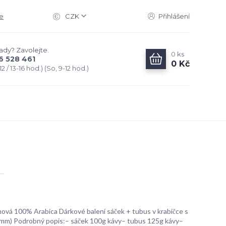
e
CZK
Přihlášení
rady? Zavolejte.
0
ks
6 528 461
0 Kč
2 / 13-16 hod.) (So, 9-12 hod.)
ová 100% Arabica Dárkové balení sáček + tubus v krabičce s
mm) Podrobný popis:– sáček 100g kávy– tubus 125g kávy–