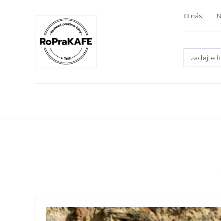
O nás
N