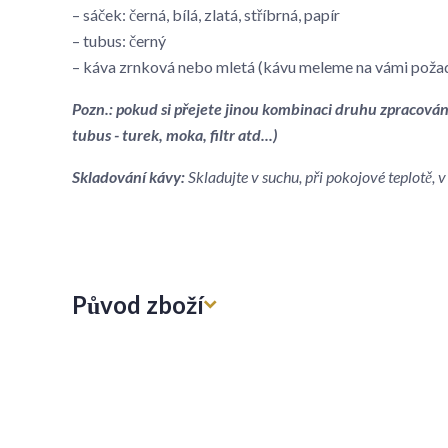
– sáček: černá, bílá, zlatá, stříbrná, papír
– tubus: černý
– káva zrnková nebo mletá (kávu meleme na vámi poža
Pozn.: pokud si přejete jinou kombinaci druhu zpracován
tubus - turek, moka, filtr atd...)
Skladování kávy:
Skladujte v suchu, při pokojové teplotě,
Původ zboží