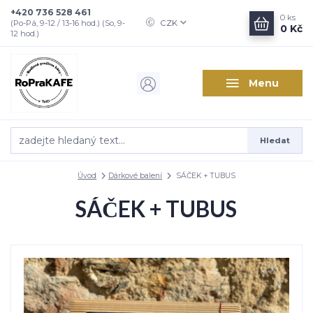
+420 736 528 461
0
ks
CZK
(Po-Pá, 9-12 / 13-16 hod.) (So, 9-
0 Kč
12 hod.)
Menu
Hledat
Úvod
Dárkové balení
SÁČEK + TUBUS
SÁČEK + TUBUS