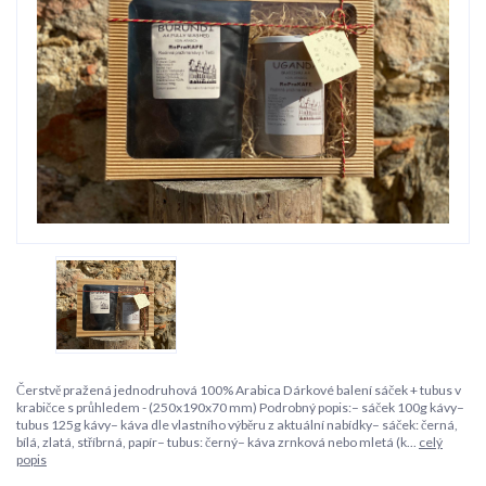
Čerstvě pražená jednodruhová 100% Arabica Dárkové balení sáček + tubus v
krabičce s průhledem - (250x190x70 mm) Podrobný popis:– sáček 100g kávy–
tubus 125g kávy– káva dle vlastního výběru z aktuální nabídky– sáček: černá,
bílá, zlatá, stříbrná, papír– tubus: černý– káva zrnková nebo mletá (k...
celý
popis