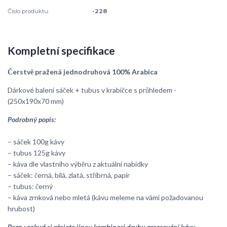
Číslo produktu:
-228
Kompletní specifikace
Čerstvě pražená jednodruhová 100% Arabica
Dárkové balení sáček + tubus v krabičce s průhledem -
(250x190x70 mm)
Podrobný popis:
– sáček 100g kávy
– tubus 125g kávy
– káva dle vlastního výběru z aktuální nabídky
– sáček: černá, bílá, zlatá, stříbrná, papír
– tubus: černý
– káva zrnková nebo mletá (kávu meleme na vámi požadovanou
hrubost)
Pozn.: pokud si přejete jinou kombinaci druhu zpracování kávy,