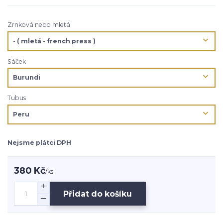
Zrnková nebo mletá
Sáček
Tubus
Nejsme plátci DPH
380 Kč
/
ks
Přidat do košíku