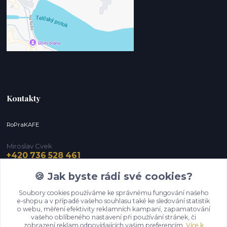
Kontakty
RoPraKAFE
Miroslav Cvek
+420 736 528 461
(Po-Pá, 9-12 / 13-16 hod.) (So, 9-12 hod.)
🍪 Jak byste rádi své cookies?
info@roprakafe.cz
Soubory cookies používáme ke správnému fungování našeho
e-shopu a v případě vašeho souhlasu také ke sledování statistik
o webu, měření efektivity reklamních kampaní, zapamatování
vašeho oblíbeného nastavení při používání stránek, či
zobrazení reklam odpovídajících vašim preferencím.
Více k