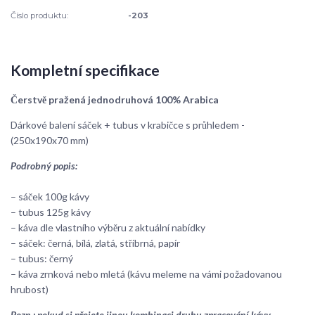
Číslo produktu:
-203
Kompletní specifikace
Čerstvě pražená jednodruhová 100% Arabica
Dárkové balení sáček + tubus v krabičce s průhledem -
(250x190x70 mm)
Podrobný popis:
– sáček 100g kávy
– tubus 125g kávy
– káva dle vlastního výběru z aktuální nabídky
– sáček: černá, bílá, zlatá, stříbrná, papír
– tubus: černý
– káva zrnková nebo mletá (kávu meleme na vámi požadovanou
hrubost)
Pozn.: pokud si přejete jinou kombinaci druhu zpracování kávy,