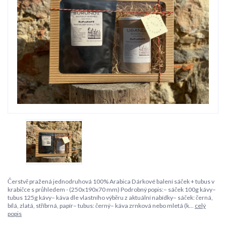
Čerstvě pražená jednodruhová 100% Arabica Dárkové balení sáček + tubus v
krabičce s průhledem - (250x190x70 mm) Podrobný popis:– sáček 100g kávy–
tubus 125g kávy– káva dle vlastního výběru z aktuální nabídky– sáček: černá,
bílá, zlatá, stříbrná, papír– tubus: černý– káva zrnková nebo mletá (k...
celý
popis