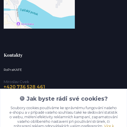
Kontakty
RoPraKAFE
Miroslav Cvek
+420 736 528 461
(Po-Pá, 9-12 / 13-16 hod.) (So, 9-12 hod.)
🍪 Jak byste rádi své cookies?
info@roprakafe.cz
Soubory cookies používáme ke správnému fungování našeho
e-shopu a v případě vašeho souhlasu také ke sledování statistik
o webu, měření efektivity reklamních kampaní, zapamatování
vašeho oblíbeného nastavení při používání stránek, či
zobrazení reklam odpovídajících vašim preferencím.
Více k