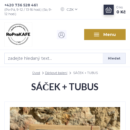
+420 736 528 461
0
ks
CZK
(Po-Pá, 9-12 / 13-16 hod.) (So, 9-
0 Kč
12 hod.)
Menu
Hledat
Úvod
Dárkové balení
SÁČEK + TUBUS
SÁČEK + TUBUS