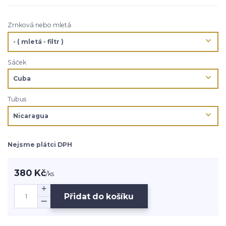
Zrnková nebo mletá
Sáček
Tubus
Nejsme plátci DPH
380 Kč
/
ks
Přidat do košíku