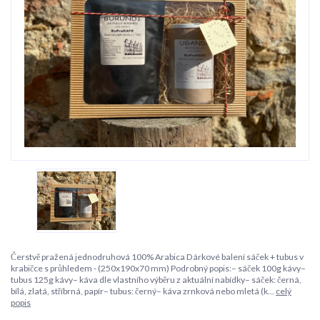
Čerstvě pražená jednodruhová 100% Arabica Dárkové balení sáček + tubus v
krabičce s průhledem - (250x190x70 mm) Podrobný popis:– sáček 100g kávy–
tubus 125g kávy– káva dle vlastního výběru z aktuální nabídky– sáček: černá,
bílá, zlatá, stříbrná, papír– tubus: černý– káva zrnková nebo mletá (k...
celý
popis