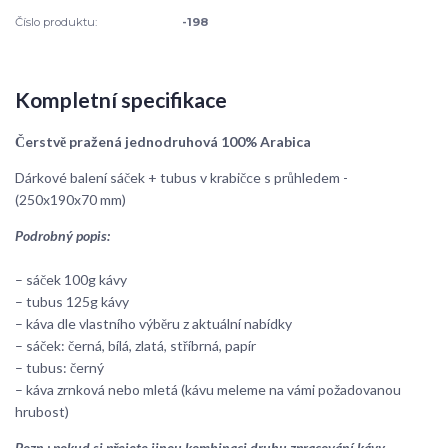
Číslo produktu:
-198
Kompletní specifikace
Čerstvě pražená jednodruhová 100% Arabica
Dárkové balení sáček + tubus v krabičce s průhledem -
(250x190x70 mm)
Podrobný popis:
– sáček 100g kávy
– tubus 125g kávy
– káva dle vlastního výběru z aktuální nabídky
– sáček: černá, bílá, zlatá, stříbrná, papír
– tubus: černý
– káva zrnková nebo mletá (kávu meleme na vámi požadovanou
hrubost)
Pozn.: pokud si přejete jinou kombinaci druhu zpracování kávy,