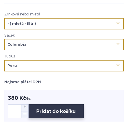
Zrnková nebo mletá
Sáček
Tubus
Nejsme plátci DPH
380 Kč
/
ks
Přidat do košíku