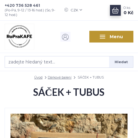
+420 736 528 461
0
ks
CZK
(Po-Pá, 9-12 / 13-16 hod.) (So, 9-
0 Kč
12 hod.)
Menu
Hledat
Úvod
Dárkové balení
SÁČEK + TUBUS
SÁČEK + TUBUS