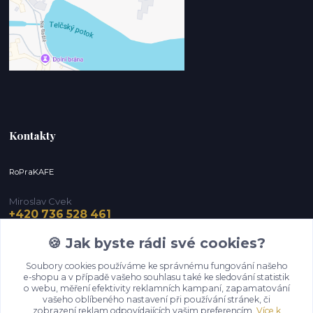
Kontakty
RoPraKAFE
Miroslav Cvek
+420 736 528 461
(Po-Pá, 9-12 / 13-16 hod.) (So, 9-12 hod.)
🍪 Jak byste rádi své cookies?
info@roprakafe.cz
Soubory cookies používáme ke správnému fungování našeho
e-shopu a v případě vašeho souhlasu také ke sledování statistik
o webu, měření efektivity reklamních kampaní, zapamatování
vašeho oblíbeného nastavení při používání stránek, či
zobrazení reklam odpovídajících vašim preferencím.
Více k