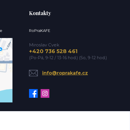
Kontakty
ce
RoPraKAFE
Miroslav Cvek
+420 736 528 461
(Po-Pá, 9-12 / 13-16 hod.) (So, 9-12 hod.)
info@roprakafe.cz