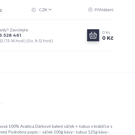
e
CZK
Přihlášení
rady? Zavolejte.
0
ks
6 528 461
0 Kč
2 / 13-16 hod.) (So, 9-12 hod.)
ová 100% Arabica Dárkové balení sáček + tubus v krabičce s
mm) Podrobný popis:– sáček 100g kávy– tubus 125g kávy–