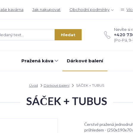
aše kavárna
Jak nakupovat
Obchodní podmínky
Víc
Nevíte si 
+420 73
Hledat
(Po-Pá, 9-1
Pražená káva
Dárkové balení
Úvod
Dárkové balení
SÁČEK + TUBUS
SÁČEK + TUBUS
Čerstvě pražená jednodruh
průhledem - (250x190x70 