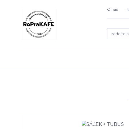
O nás
N