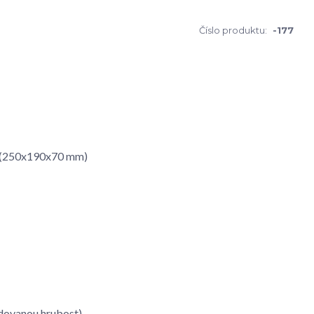
Číslo produktu:
-177
 - (250x190x70 mm)
dovanou hrubost)