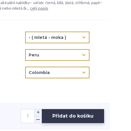
aktuální nabídky– sáček: černá, bílá, zlatá, stříbrná, papír–
 nebo mletá (k...
celý popis
Přidat do košíku