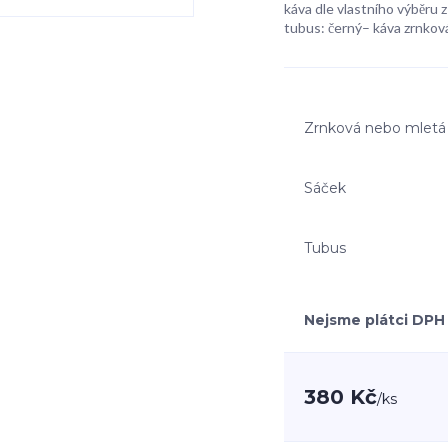
káva dle vlastního výběru z 
tubus: černý– káva zrnková
Zrnková nebo mletá
Sáček
Tubus
Nejsme plátci DPH
380 Kč
/
ks