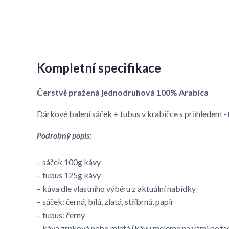
Kompletní specifikace
Čerstvě pražená jednodruhová 100% Arabica
Dárkové balení sáček + tubus v krabičce s průhledem
Podrobný popis:
– sáček 100g kávy
– tubus 125g kávy
– káva dle vlastního výběru z aktuální nabídky
– sáček: černá, bílá, zlatá, stříbrná, papír
– tubus: černý
– káva zrnková nebo mletá (kávu meleme na vámi poža