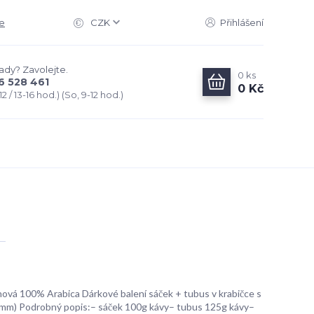
e
CZK
Přihlášení
rady? Zavolejte.
0
ks
6 528 461
0 Kč
2 / 13-16 hod.) (So, 9-12 hod.)
ová 100% Arabica Dárkové balení sáček + tubus v krabičce s
mm) Podrobný popis:– sáček 100g kávy– tubus 125g kávy–