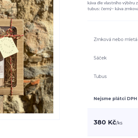
káva dle vlastního výběru z 
tubus: černý– káva zrnková
Zrnková nebo mletá
Sáček
Tubus
Nejsme plátci DPH
380 Kč
/
ks