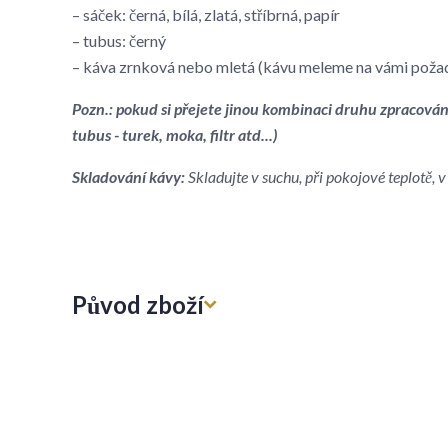
– sáček: černá, bílá, zlatá, stříbrná, papír
– tubus: černý
– káva zrnková nebo mletá (kávu meleme na vámi poža
Pozn.: pokud si přejete jinou kombinaci druhu zpracován
tubus - turek, moka, filtr atd...)
Skladování kávy:
Skladujte v suchu, při pokojové teplotě,
Původ zboží