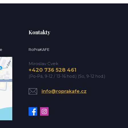
Kontakty
ce
RoPraKAFE
Miroslav Cvek
+420 736 528 461
(Po-Pá, 9-12 / 13-16 hod.) (So, 9-12 hod.)
info@roprakafe.cz