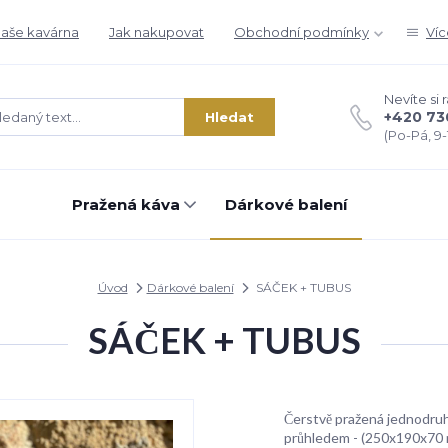
aše kavárna
Jak nakupovat
Obchodní podmínky
Víc
Nevíte si 
+420 73
Hledat
(Po-Pá, 9-1
Pražená káva
Dárkové balení
Úvod
Dárkové balení
SÁČEK + TUBUS
SÁČEK + TUBUS
Čerstvě pražená jednodruh
průhledem - (250x190x70 