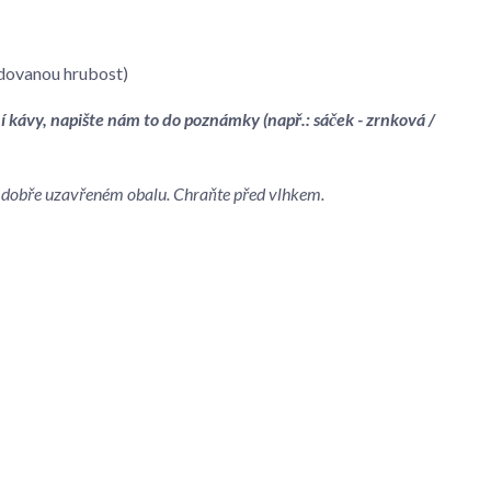
dovanou hrubost)
í kávy, napište nám to do poznámky (např.: sáček - zrnková /
 v dobře uzavřeném obalu. Chraňte před vlhkem.