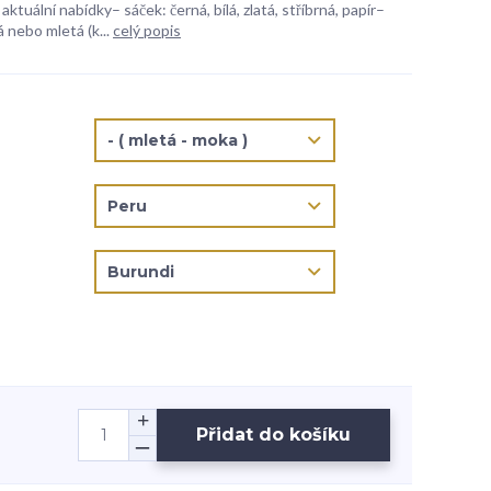
aktuální nabídky– sáček: černá, bílá, zlatá, stříbrná, papír–
 nebo mletá (k...
celý popis
Přidat do košíku