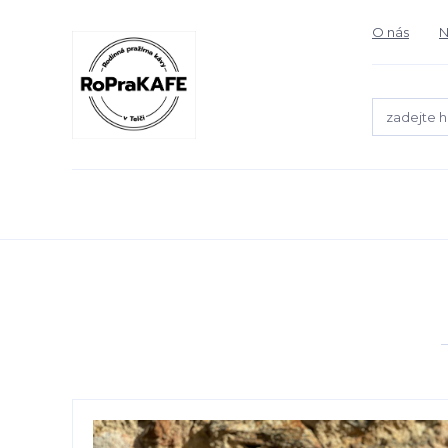
O nás
N