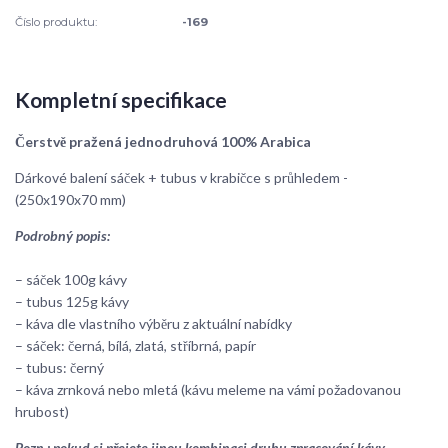
Číslo produktu:
-169
Kompletní specifikace
Čerstvě pražená jednodruhová 100% Arabica
Dárkové balení sáček + tubus v krabičce s průhledem -
(250x190x70 mm)
Podrobný popis:
– sáček 100g kávy
– tubus 125g kávy
– káva dle vlastního výběru z aktuální nabídky
– sáček: černá, bílá, zlatá, stříbrná, papír
– tubus: černý
– káva zrnková nebo mletá (kávu meleme na vámi požadovanou
hrubost)
Pozn.: pokud si přejete jinou kombinaci druhu zpracování kávy,