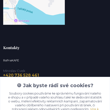
Kontakty
RoPraKAFE
Miroslav Cvek
+420 736 528 461
(Po-Pá, 9-12 / 13-16 hod.) (So, 9-12 hod.)
🍪 Jak byste rádi své cookies?
info@roprakafe.cz
Soubory cookies používáme ke správnému fungování našeho
e-shopu a v případě vašeho souhlasu také ke sledování statistik
o webu, měření efektivity reklamních kampaní, zapamatování
vašeho oblíbeného nastavení při používání stránek, či
zobrazení reklam odpovídajících vašim preferencím.
Více k