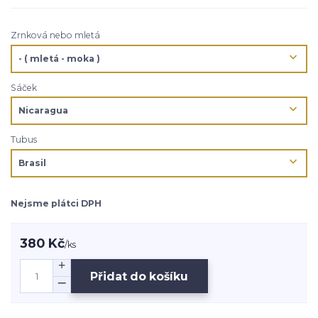
Zrnková nebo mletá
Sáček
Tubus
Nejsme plátci DPH
380 Kč
/
ks
Přidat do košíku