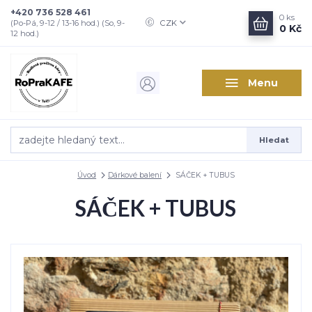
+420 736 528 461
0
ks
CZK
(Po-Pá, 9-12 / 13-16 hod.) (So, 9-
0 Kč
12 hod.)
Menu
Hledat
Úvod
Dárkové balení
SÁČEK + TUBUS
SÁČEK + TUBUS