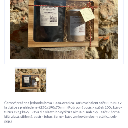
Čerstvě pražená jednodruhová 100% Arabica Dárkové balení sáček + tubus v
krabičce s průhledem - (250x190x70 mm) Podrobný popis:– sáček 100g kávy–
tubus 125g kávy– káva dle vlastního výběru z aktuální nabídky– sáček: černá,
bílá, zlatá, stříbrná, papír– tubus: černý– káva zrnková nebo mletá (k...
celý
popis