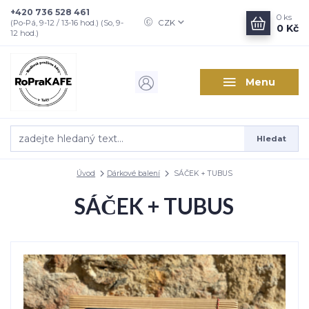
+420 736 528 461
0
ks
CZK
(Po-Pá, 9-12 / 13-16 hod.) (So, 9-
0 Kč
12 hod.)
Menu
Hledat
Úvod
Dárkové balení
SÁČEK + TUBUS
SÁČEK + TUBUS