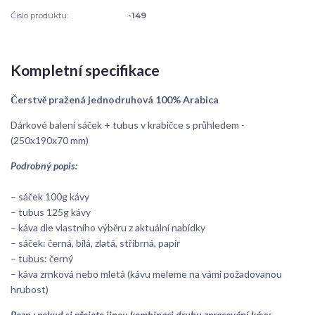
Číslo produktu:
-149
Kompletní specifikace
Čerstvě pražená jednodruhová 100% Arabica
Dárkové balení sáček + tubus v krabičce s průhledem -
(250x190x70 mm)
Podrobný popis:
– sáček 100g kávy
– tubus 125g kávy
– káva dle vlastního výběru z aktuální nabídky
– sáček: černá, bílá, zlatá, stříbrná, papír
– tubus: černý
– káva zrnková nebo mletá (kávu meleme na vámi požadovanou
hrubost)
Pozn.: pokud si přejete jinou kombinaci druhu zpracování kávy,