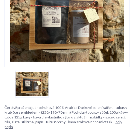
Čerstvě pražená jednodruhová 100% Arabica Dárkové balení sáček + tubus v
krabičce s průhledem - (250x190x70 mm) Podrobný popis:– sáček 100g kávy–
tubus 125g kávy– káva dle vlastního výběru z aktuální nabídky– sáček: černá,
bílá, zlatá, stříbrná, papír– tubus: černý– káva zrnková nebo mletá (k...
celý
popis