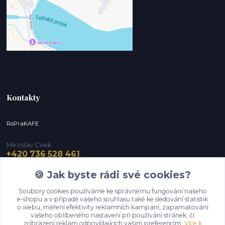
Kontakty
RoPraKAFE
Miroslav Cvek
+420 736 528 461
(Po-Pá, 9-12 / 13-16 hod.) (So, 9-12 hod.)
🍪 Jak byste rádi své cookies?
info@roprakafe.cz
Soubory cookies používáme ke správnému fungování našeho
e-shopu a v případě vašeho souhlasu také ke sledování statistik
o webu, měření efektivity reklamních kampaní, zapamatování
vašeho oblíbeného nastavení při používání stránek, či
zobrazení reklam odpovídajících vašim preferencím.
Více k