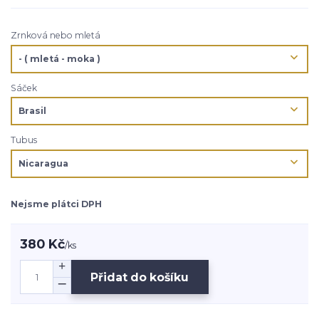
Zrnková nebo mletá
Sáček
Tubus
Nejsme plátci DPH
380 Kč
/
ks
Přidat do košíku