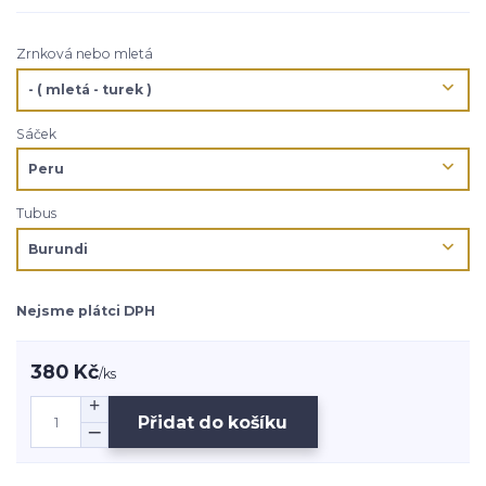
Zrnková nebo mletá
Sáček
Tubus
Nejsme plátci DPH
380 Kč
/
ks
Přidat do košíku