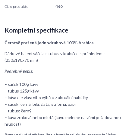
Číslo produktu:
-140
Kompletní specifikace
Čerstvě pražená jednodruhová 100% Arabica
Dárkové balení sáček + tubus v krabičce s průhledem -
(250x190x70 mm)
Podrobný popis:
– sáček 100g kávy
– tubus 125g kávy
– káva dle vlastního výběru z aktuální nabídky
– sáček: černá, bílá, zlatá, stříbrná, papír
– tubus: černý
– káva zrnková nebo mletá (kávu meleme na vámi požadovanou
hrubost)
Pozn.: pokud si přejete jinou kombinaci druhu zpracování kávy,