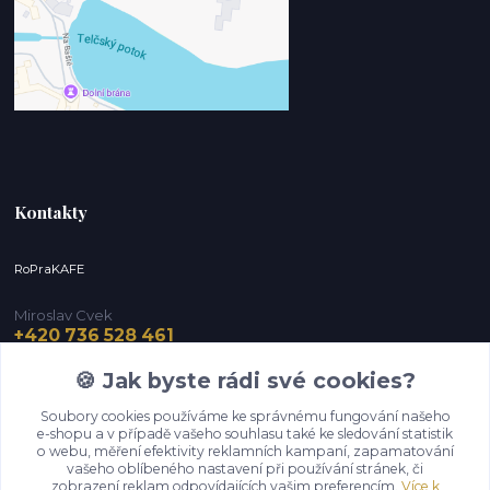
Kontakty
RoPraKAFE
Miroslav Cvek
+420 736 528 461
(Po-Pá, 9-12 / 13-16 hod.) (So, 9-12 hod.)
🍪 Jak byste rádi své cookies?
info@roprakafe.cz
Soubory cookies používáme ke správnému fungování našeho
e-shopu a v případě vašeho souhlasu také ke sledování statistik
o webu, měření efektivity reklamních kampaní, zapamatování
vašeho oblíbeného nastavení při používání stránek, či
zobrazení reklam odpovídajících vašim preferencím.
Více k