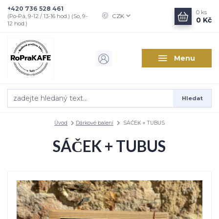
+420 736 528 461
0
ks
CZK
(Po-Pá, 9-12 / 13-16 hod.) (So, 9-
0 Kč
12 hod.)
Menu
Hledat
Úvod
Dárkové balení
SÁČEK + TUBUS
SÁČEK + TUBUS