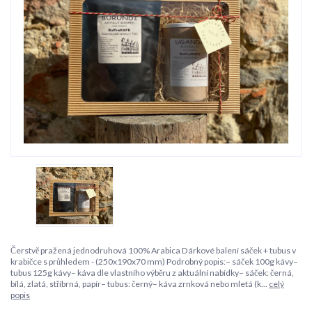
Čerstvě pražená jednodruhová 100% Arabica Dárkové balení sáček + tubus v
krabičce s průhledem - (250x190x70 mm) Podrobný popis:– sáček 100g kávy–
tubus 125g kávy– káva dle vlastního výběru z aktuální nabídky– sáček: černá,
bílá, zlatá, stříbrná, papír– tubus: černý– káva zrnková nebo mletá (k...
celý
popis