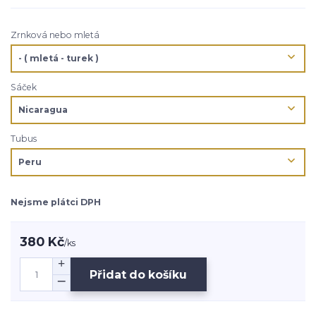
Zrnková nebo mletá
Sáček
Tubus
Nejsme plátci DPH
380 Kč
/
ks
Přidat do košíku