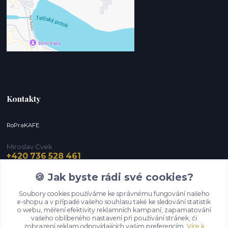
Kontakty
RoPraKAFE
Miroslav Cvek
+420 736 528 461
(Po-Pá, 9-12 / 13-16 hod.) (So, 9-12 hod.)
🍪 Jak byste rádi své cookies?
info@roprakafe.cz
Soubory cookies používáme ke správnému fungování našeho
e-shopu a v případě vašeho souhlasu také ke sledování statistik
o webu, měření efektivity reklamních kampaní, zapamatování
vašeho oblíbeného nastavení při používání stránek, či
zobrazení reklam odpovídajících vašim preferencím.
Více k