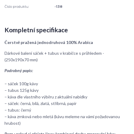
Číslo produktu:
-138
Kompletní specifikace
Čerstvě pražená jednodruhová 100% Arabica
Dárkové balení sáček + tubus v krabičce s průhledem -
(250x190x70 mm)
Podrobný popis:
– sáček 100g kávy
– tubus 125g kávy
– káva dle vlastního výběru z aktuální nabídky
– sáček: černá, bílá, zlatá, stříbrná, papír
– tubus: černý
– káva zrnková nebo mletá (kávu meleme na vámi požadovanou
hrubost)
Pozn.: pokud si přejete jinou kombinaci druhu zpracování kávy,