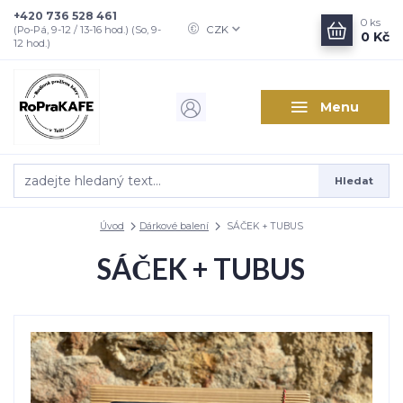
+420 736 528 461
0
ks
CZK
(Po-Pá, 9-12 / 13-16 hod.) (So, 9-
0 Kč
12 hod.)
Menu
Hledat
Úvod
Dárkové balení
SÁČEK + TUBUS
SÁČEK + TUBUS