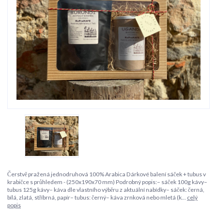
Čerstvě pražená jednodruhová 100% Arabica Dárkové balení sáček + tubus v
krabičce s průhledem - (250x190x70 mm) Podrobný popis:– sáček 100g kávy–
tubus 125g kávy– káva dle vlastního výběru z aktuální nabídky– sáček: černá,
bílá, zlatá, stříbrná, papír– tubus: černý– káva zrnková nebo mletá (k...
celý
popis