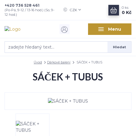
+420 736 528 461
0
ks
CZK
(Po-Pá, 9-12 / 13-16 hod.) (So, 9-
0 Kč
12 hod.)
Menu
Hledat
Úvod
Dárkové balení
SÁČEK + TUBUS
SÁČEK + TUBUS