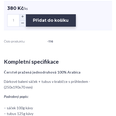
380 Kč
/
ks
Přidat do košíku
Číslo produktu:
-116
Kompletní specifikace
Čerstvě pražená jednodruhová 100% Arabica
Dárkové balení sáček + tubus v krabičce s průhledem -
(250x190x70 mm)
Podrobný popis:
– sáček 100g kávy
– tubus 125g kávy