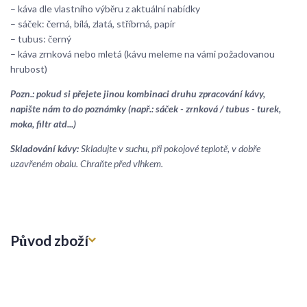
– káva dle vlastního výběru z aktuální nabídky
– sáček: černá, bílá, zlatá, stříbrná, papír
– tubus: černý
– káva zrnková nebo mletá (kávu meleme na vámi požadovanou
hrubost)
Pozn.: pokud si přejete jinou kombinaci druhu zpracování kávy,
napište nám to do poznámky (např.: sáček - zrnková / tubus - turek,
moka, filtr atd...)
Skladování kávy:
Skladujte v suchu, při pokojové teplotě, v dobře
uzavřeném obalu. Chraňte před vlhkem.
Původ zboží