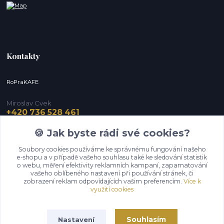
Kontakty
RoPraKAFE
Miroslav Cvek
+420 736 528 461
(Po-Pá, 9-12 / 13-16 hod.) (So, 9-12 hod.)
🍪 Jak byste rádi své cookies?
info@roprakafe.cz
Soubory cookies používáme ke správnému fungování našeho
e-shopu a v případě vašeho souhlasu také ke sledování statistik
o webu, měření efektivity reklamních kampaní, zapamatování
vašeho oblíbeného nastavení při používání stránek, či
zobrazení reklam odpovídajících vašim preferencím.
Více k
využití cookies
Souhlasím
Nastavení
Upravit sběr cookies.