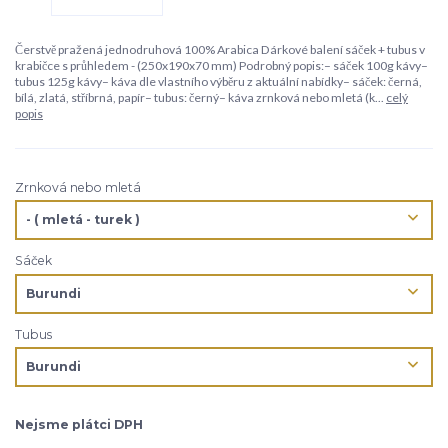
Čerstvě pražená jednodruhová 100% Arabica Dárkové balení sáček + tubus v
krabičce s průhledem - (250x190x70 mm) Podrobný popis:– sáček 100g kávy–
tubus 125g kávy– káva dle vlastního výběru z aktuální nabídky– sáček: černá,
bílá, zlatá, stříbrná, papír– tubus: černý– káva zrnková nebo mletá (k...
celý
popis
Zrnková nebo mletá
Sáček
Tubus
Nejsme plátci DPH