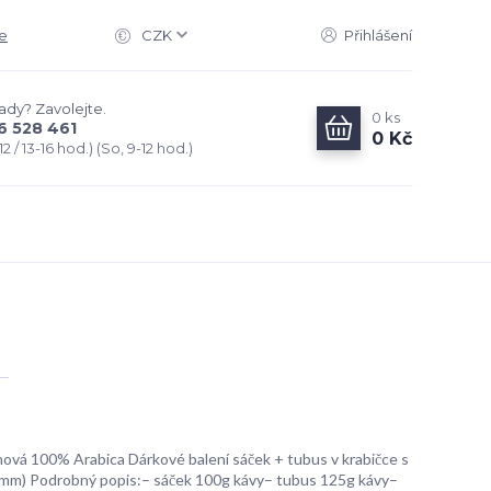
e
CZK
Přihlášení
rady? Zavolejte.
0
ks
6 528 461
0 Kč
2 / 13-16 hod.) (So, 9-12 hod.)
ová 100% Arabica Dárkové balení sáček + tubus v krabičce s
mm) Podrobný popis:– sáček 100g kávy– tubus 125g kávy–