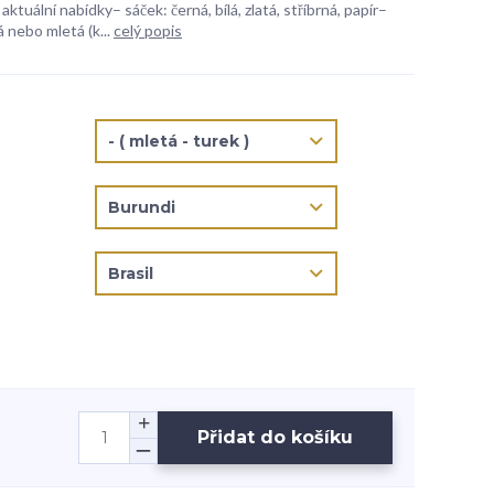
aktuální nabídky– sáček: černá, bílá, zlatá, stříbrná, papír–
 nebo mletá (k...
celý popis
Přidat do košíku