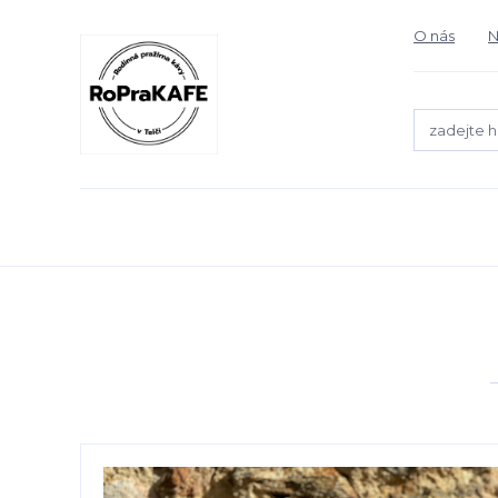
O nás
N