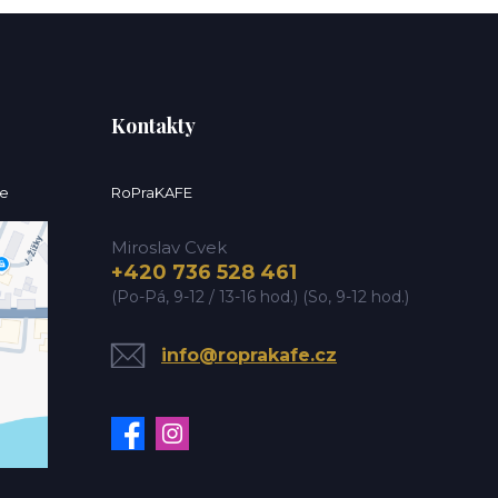
Kontakty
ce
RoPraKAFE
Miroslav Cvek
+420 736 528 461
(Po-Pá, 9-12 / 13-16 hod.) (So, 9-12 hod.)
info@roprakafe.cz