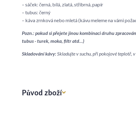
– sáček: černá, bílá, zlatá, stříbrná, papír
– tubus: černý
– káva zrnková nebo mletá (kávu meleme na vámi poža
Pozn.: pokud si přejete jinou kombinaci druhu zpracován
tubus - turek, moka, filtr atd...)
Skladování kávy:
Skladujte v suchu, při pokojové teplotě,
Původ zboží