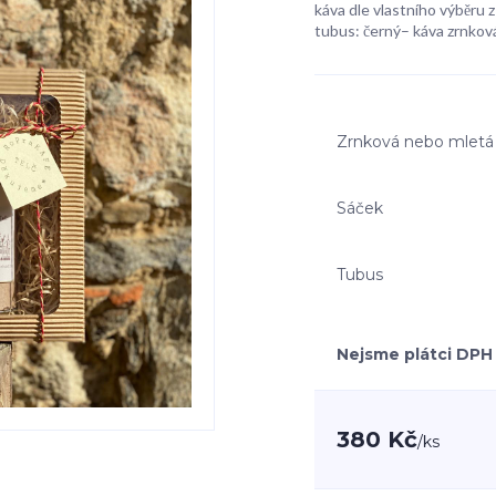
káva dle vlastního výběru z 
tubus: černý– káva zrnková
Zrnková nebo mletá
Sáček
Tubus
Nejsme plátci DPH
380 Kč
/
ks