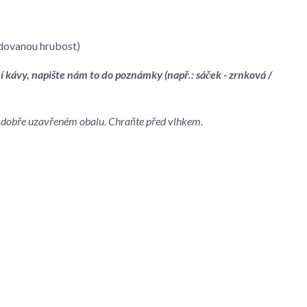
dovanou hrubost)
í kávy, napište nám to do poznámky (např.: sáček - zrnková /
 v dobře uzavřeném obalu. Chraňte před vlhkem.