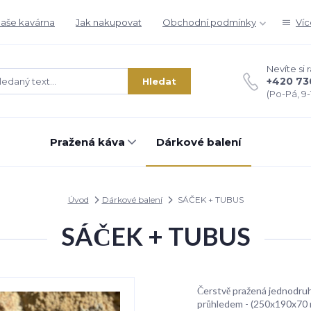
aše kavárna
Jak nakupovat
Obchodní podmínky
Víc
Nevíte si 
+420 73
Hledat
(Po-Pá, 9-1
Pražená káva
Dárkové balení
Úvod
Dárkové balení
SÁČEK + TUBUS
SÁČEK + TUBUS
Čerstvě pražená jednodruh
průhledem - (250x190x70 