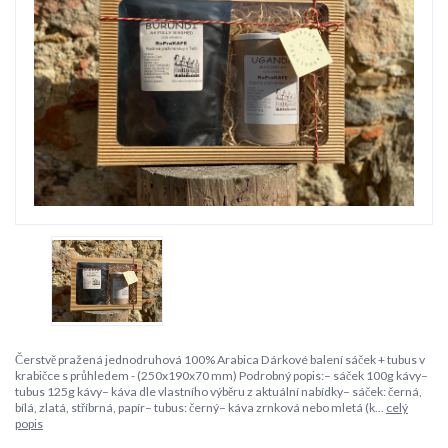
Čerstvě pražená jednodruhová 100% Arabica Dárkové balení sáček + tubus v
krabičce s průhledem - (250x190x70 mm) Podrobný popis:– sáček 100g kávy–
tubus 125g kávy– káva dle vlastního výběru z aktuální nabídky– sáček: černá,
bílá, zlatá, stříbrná, papír– tubus: černý– káva zrnková nebo mletá (k...
celý
popis