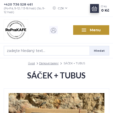
+420 736 528 461
0
ks
CZK
(Po-Pá, 9-12 / 13-16 hod.) (So, 9-
0 Kč
12 hod.)
Menu
Hledat
Úvod
Dárkové balení
SÁČEK + TUBUS
SÁČEK + TUBUS