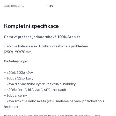
Číslo produktu:
-114
Kompletní specifikace
Čerstvě pražená jednodruhová 100% Arabica
Dárkové balení sáček + tubus v krabičce s průhledem -
(250x190x70 mm)
Podrobný popis:
– sáček 100g kávy
– tubus 125g kávy
– káva dle vlastního výběru z aktuální nabídky
– sáček: černá, bílá, zlatá, stříbrná, papír
– tubus: černý
– káva zrnková nebo mletá (kávu meleme na vámi požadovanou
hrubost)
Pozn.: pokud si přejete jinou kombinaci druhu zpracování kávy,