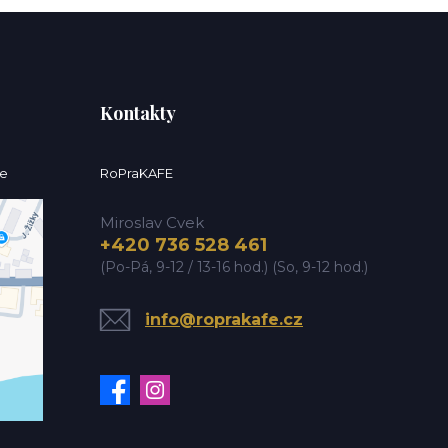
Kontakty
ce
RoPraKAFE
Miroslav Cvek
+420 736 528 461
(Po-Pá, 9-12 / 13-16 hod.) (So, 9-12 hod.)
info@roprakafe.cz