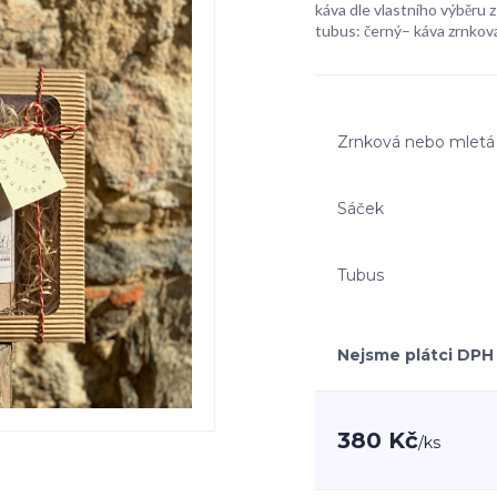
káva dle vlastního výběru z 
tubus: černý– káva zrnková
Zrnková nebo mletá
Sáček
Tubus
Nejsme plátci DPH
380 Kč
/
ks