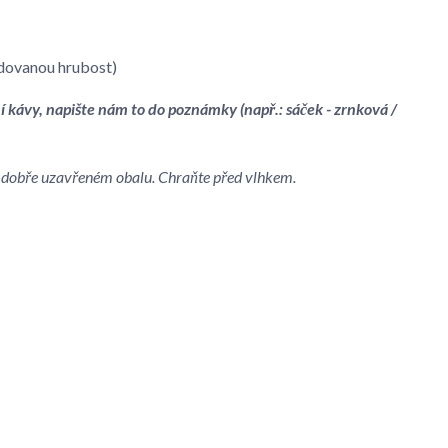
dovanou hrubost)
í kávy, napište nám to do poznámky (např.: sáček - zrnková /
 v dobře uzavřeném obalu. Chraňte před vlhkem.