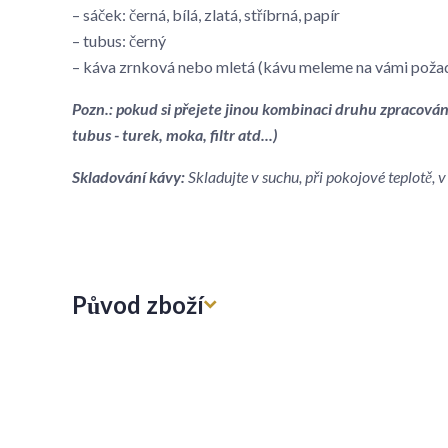
– sáček: černá, bílá, zlatá, stříbrná, papír
– tubus: černý
– káva zrnková nebo mletá (kávu meleme na vámi poža
Pozn.: pokud si přejete jinou kombinaci druhu zpracován
tubus - turek, moka, filtr atd...)
Skladování kávy:
Skladujte v suchu, při pokojové teplotě,
Původ zboží