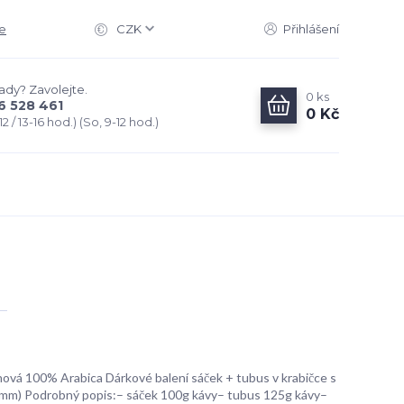
e
CZK
Přihlášení
rady? Zavolejte.
0
ks
6 528 461
0 Kč
2 / 13-16 hod.) (So, 9-12 hod.)
ová 100% Arabica Dárkové balení sáček + tubus v krabičce s
mm) Podrobný popis:– sáček 100g kávy– tubus 125g kávy–