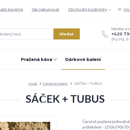
aše kavárna
Jak nakupovat
Obchodní podmínky
Víc
Nevíte si 
+420 73
Hledat
(Po-Pá, 9-1
Pražená káva
Dárkové balení
Úvod
Dárkové balení
SÁČEK + TUBUS
SÁČEK + TUBUS
Čerstvě pražená jednodruh
průhledem - (250x190x70 