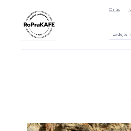
O nás
N