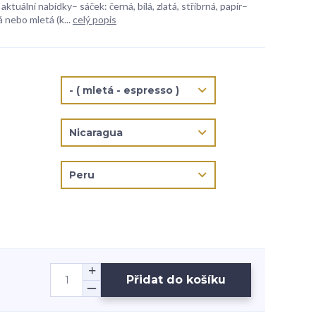
aktuální nabídky– sáček: černá, bílá, zlatá, stříbrná, papír–
 nebo mletá (k...
celý popis
Přidat do košíku