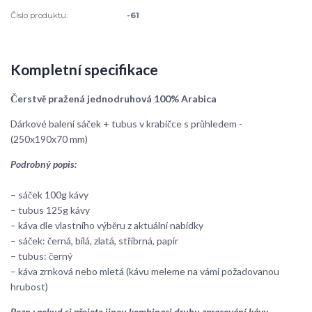
Číslo produktu:
-61
Kompletní specifikace
Čerstvě pražená jednodruhová 100% Arabica
Dárkové balení sáček + tubus v krabičce s průhledem -
(250x190x70 mm)
Podrobný popis:
– sáček 100g kávy
– tubus 125g kávy
– káva dle vlastního výběru z aktuální nabídky
– sáček: černá, bílá, zlatá, stříbrná, papír
– tubus: černý
– káva zrnková nebo mletá (kávu meleme na vámi požadovanou
hrubost)
Pozn.: pokud si přejete jinou kombinaci druhu zpracování kávy,