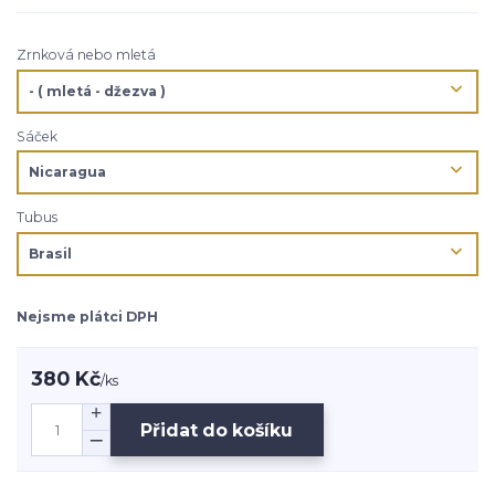
Zrnková nebo mletá
Sáček
Tubus
Nejsme plátci DPH
380 Kč
/
ks
Přidat do košíku