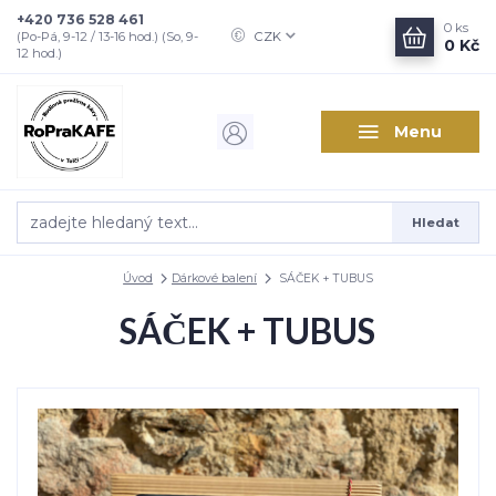
+420 736 528 461
0
ks
CZK
(Po-Pá, 9-12 / 13-16 hod.) (So, 9-
0 Kč
12 hod.)
Menu
Hledat
Úvod
Dárkové balení
SÁČEK + TUBUS
SÁČEK + TUBUS