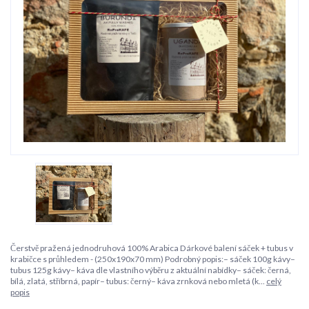
Čerstvě pražená jednodruhová 100% Arabica Dárkové balení sáček + tubus v
krabičce s průhledem - (250x190x70 mm) Podrobný popis:– sáček 100g kávy–
tubus 125g kávy– káva dle vlastního výběru z aktuální nabídky– sáček: černá,
bílá, zlatá, stříbrná, papír– tubus: černý– káva zrnková nebo mletá (k...
celý
popis