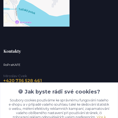
Kontakty
RoPraKAFE
Miroslav Cvek
+420 736 528 461
(Po-Pá, 9-12 / 13-16 hod.) (So, 9-12 hod.)
🍪 Jak byste rádi své cookies?
info@roprakafe.cz
Soubory cookies používáme ke správnému fungování našeho
e-shopu a v případě vašeho souhlasu také ke sledování statistik
o webu, měření efektivity reklamních kampaní, zapamatování
vašeho oblíbeného nastavení při používání stránek, či
zobrazení reklam odpovídajících vašim preferencím.
Více k