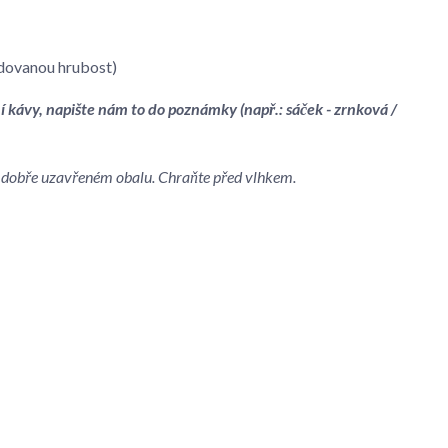
dovanou hrubost)
í kávy, napište nám to do poznámky (např.: sáček - zrnková /
 v dobře uzavřeném obalu. Chraňte před vlhkem.