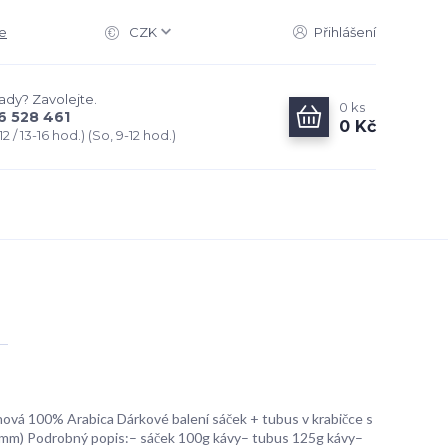
e
CZK
Přihlášení
rady? Zavolejte.
0
ks
6 528 461
0 Kč
2 / 13-16 hod.) (So, 9-12 hod.)
ová 100% Arabica Dárkové balení sáček + tubus v krabičce s
mm) Podrobný popis:– sáček 100g kávy– tubus 125g kávy–