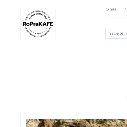
O nás
N