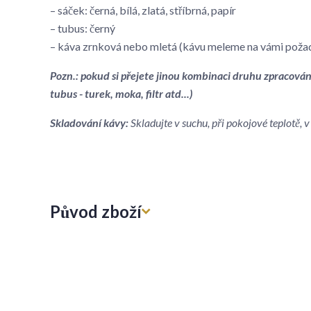
– sáček: černá, bílá, zlatá, stříbrná, papír
– tubus: černý
– káva zrnková nebo mletá (kávu meleme na vámi poža
Pozn.: pokud si přejete jinou kombinaci druhu zpracován
tubus - turek, moka, filtr atd...)
Skladování kávy:
Skladujte v suchu, při pokojové teplotě,
Původ zboží