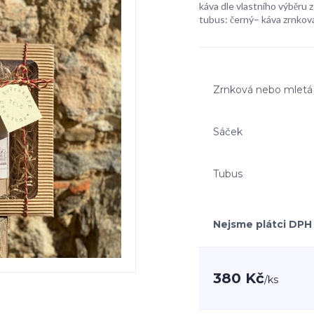
káva dle vlastního výběru z 
tubus: černý– káva zrnková
Zrnková nebo mletá
Sáček
Tubus
Nejsme plátci DPH
380 Kč
/
ks