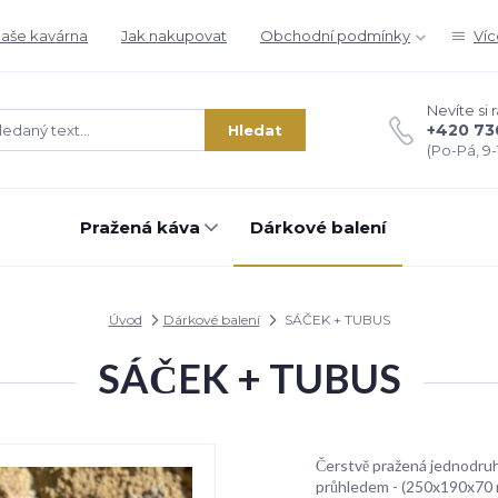
aše kavárna
Jak nakupovat
Obchodní podmínky
Víc
Nevíte si 
+420 73
Hledat
(Po-Pá, 9-1
Pražená káva
Dárkové balení
Úvod
Dárkové balení
SÁČEK + TUBUS
SÁČEK + TUBUS
Čerstvě pražená jednodruh
průhledem - (250x190x70 