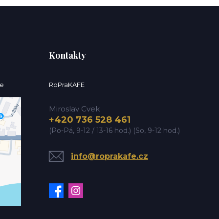
Kontakty
ce
RoPraKAFE
Miroslav Cvek
+420 736 528 461
(Po-Pá, 9-12 / 13-16 hod.) (So, 9-12 hod.)
info@roprakafe.cz