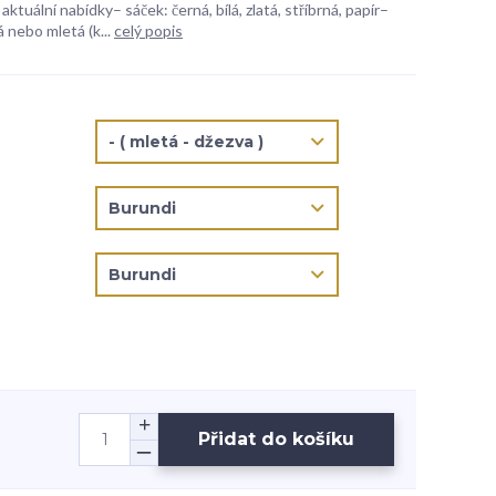
aktuální nabídky– sáček: černá, bílá, zlatá, stříbrná, papír–
 nebo mletá (k...
celý popis
Přidat do košíku