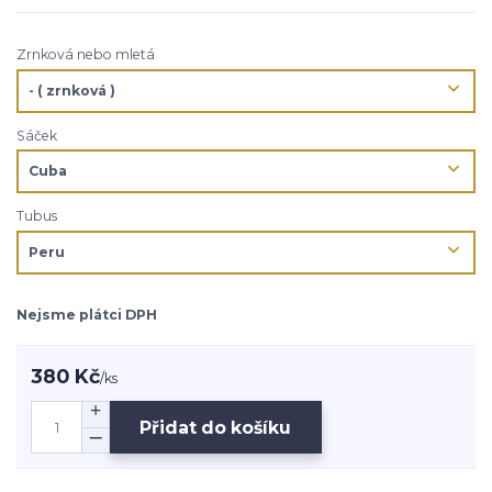
Zrnková nebo mletá
Sáček
Tubus
Nejsme plátci DPH
380 Kč
/
ks
Přidat do košíku