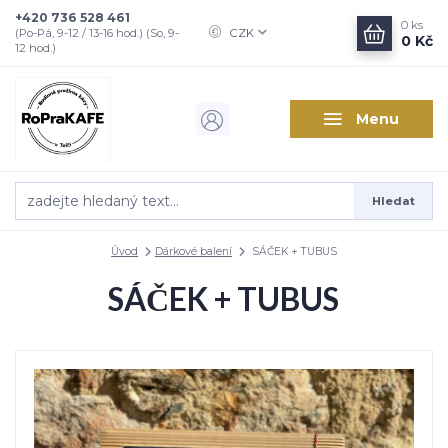
+420 736 528 461
0
ks
CZK
(Po-Pá, 9-12 / 13-16 hod.) (So, 9-
0 Kč
12 hod.)
Menu
Hledat
Úvod
Dárkové balení
SÁČEK + TUBUS
SÁČEK + TUBUS