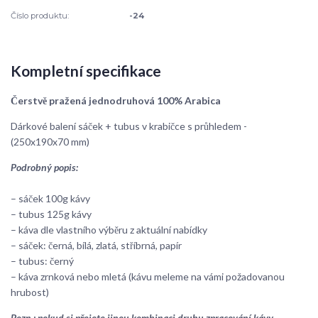
Číslo produktu:
-24
Kompletní specifikace
Čerstvě pražená jednodruhová 100% Arabica
Dárkové balení sáček + tubus v krabičce s průhledem -
(250x190x70 mm)
Podrobný popis:
– sáček 100g kávy
– tubus 125g kávy
– káva dle vlastního výběru z aktuální nabídky
– sáček: černá, bílá, zlatá, stříbrná, papír
– tubus: černý
– káva zrnková nebo mletá (kávu meleme na vámi požadovanou
hrubost)
Pozn.: pokud si přejete jinou kombinaci druhu zpracování kávy,