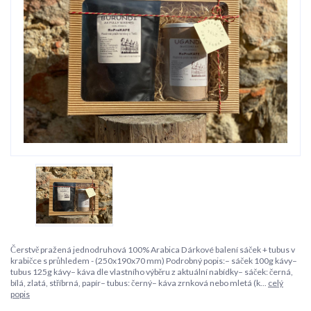
Čerstvě pražená jednodruhová 100% Arabica Dárkové balení sáček + tubus v
krabičce s průhledem - (250x190x70 mm) Podrobný popis:– sáček 100g kávy–
tubus 125g kávy– káva dle vlastního výběru z aktuální nabídky– sáček: černá,
bílá, zlatá, stříbrná, papír– tubus: černý– káva zrnková nebo mletá (k...
celý
popis