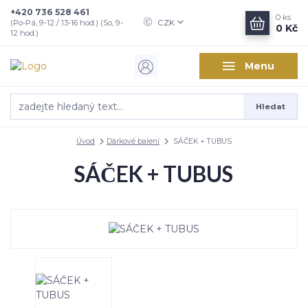
+420 736 528 461
0
ks
CZK
(Po-Pá, 9-12 / 13-16 hod.) (So, 9-
0 Kč
12 hod.)
Menu
Hledat
Úvod
Dárkové balení
SÁČEK + TUBUS
SÁČEK + TUBUS