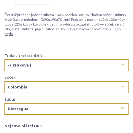
Čerstvě pražená jednodruhová 100% Arabica Dárkové balení sáček + tubus v
krabičce s průhledem - (250x190x70 mm) Podrobný popis:– sáček 100g kávy–
tubus 125g kávy– káva dle vlastního výběru z aktuální nabídky– sáček: černá,
bílá, zlatá, stříbrná, papír– tubus: černý– káva zrnková nebo mletá (k...
celý
popis
Zrnková nebo mletá
Sáček
Tubus
Nejsme plátci DPH