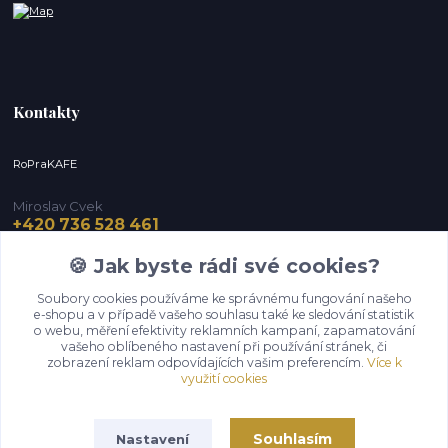
Kontakty
RoPraKAFE
Miroslav Cvek
+420 736 528 461
(Po-Pá, 9-12 / 13-16 hod.) (So, 9-12 hod.)
🍪 Jak byste rádi své cookies?
info@roprakafe.cz
Soubory cookies používáme ke správnému fungování našeho
e-shopu a v případě vašeho souhlasu také ke sledování statistik
o webu, měření efektivity reklamních kampaní, zapamatování
vašeho oblíbeného nastavení při používání stránek, či
zobrazení reklam odpovídajících vašim preferencím.
Více k
využití cookies
Souhlasím
Nastavení
Upravit sběr cookies.