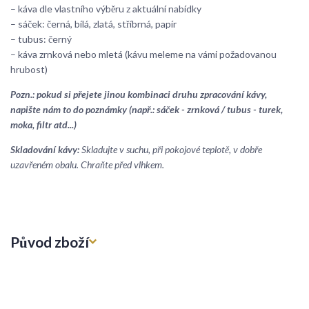
– káva dle vlastního výběru z aktuální nabídky
– sáček: černá, bílá, zlatá, stříbrná, papír
– tubus: černý
– káva zrnková nebo mletá (kávu meleme na vámi požadovanou
hrubost)
Pozn.: pokud si přejete jinou kombinaci druhu zpracování kávy,
napište nám to do poznámky (např.: sáček - zrnková / tubus - turek,
moka, filtr atd...)
Skladování kávy:
Skladujte v suchu, při pokojové teplotě, v dobře
uzavřeném obalu. Chraňte před vlhkem.
Původ zboží