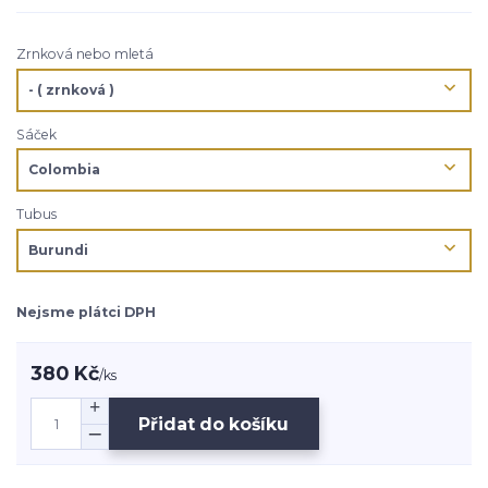
Zrnková nebo mletá
Sáček
Tubus
Nejsme plátci DPH
380 Kč
/
ks
Přidat do košíku