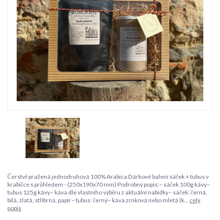
Čerstvě pražená jednodruhová 100% Arabica Dárkové balení sáček + tubus v
krabičce s průhledem - (250x190x70 mm) Podrobný popis:– sáček 100g kávy–
tubus 125g kávy– káva dle vlastního výběru z aktuální nabídky– sáček: černá,
bílá, zlatá, stříbrná, papír– tubus: černý– káva zrnková nebo mletá (k...
celý
popis