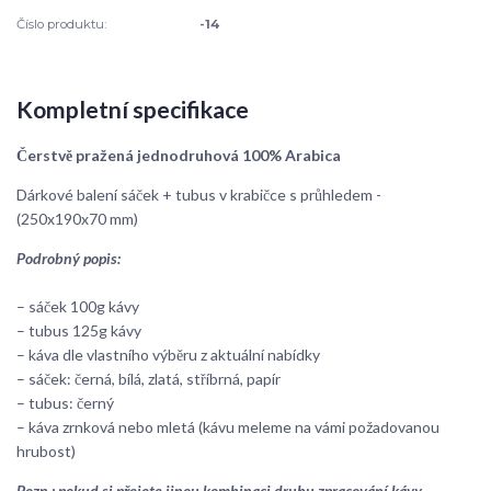
Číslo produktu:
-14
Kompletní specifikace
Čerstvě pražená jednodruhová 100% Arabica
Dárkové balení sáček + tubus v krabičce s průhledem -
(250x190x70 mm)
Podrobný popis:
– sáček 100g kávy
– tubus 125g kávy
– káva dle vlastního výběru z aktuální nabídky
– sáček: černá, bílá, zlatá, stříbrná, papír
– tubus: černý
– káva zrnková nebo mletá (kávu meleme na vámi požadovanou
hrubost)
Pozn.: pokud si přejete jinou kombinaci druhu zpracování kávy,