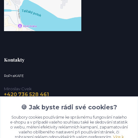
Kontakty
RoPraKAFE
Miroslav Cvek
+420 736 528 461
(Po-Pá, 9-12 / 13-16 hod.) (So, 9-12 hod.)
🍪 Jak byste rádi své cookies?
info@roprakafe.cz
Soubory cookies používáme ke správnému fungování našeho
e-shopu a v případě vašeho souhlasu také ke sledování statistik
o webu, měření efektivity reklamních kampaní, zapamatování
vašeho oblíbeného nastavení při používání stránek, či
zobrazení reklam odpovídajících vašim preferencím.
Více k