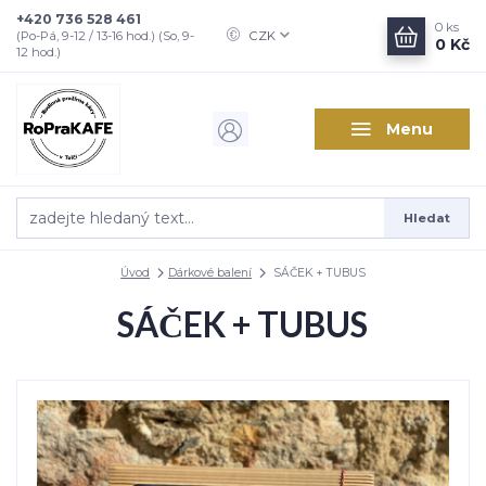
+420 736 528 461
0
ks
CZK
(Po-Pá, 9-12 / 13-16 hod.) (So, 9-
0 Kč
12 hod.)
Menu
Hledat
Úvod
Dárkové balení
SÁČEK + TUBUS
SÁČEK + TUBUS