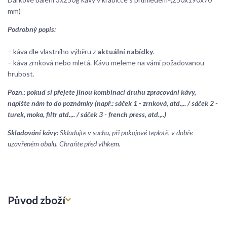
mm)
Podrobný popis:
– káva dle vlastního výběru z
aktuální nabídky
.
– káva zrnková nebo mletá. Kávu meleme na vámi požadovanou
hrubost.
Pozn.: pokud si přejete jinou kombinaci druhu zpracování kávy,
napište nám to do poznámky (např.: sáček 1 - zrnková, atd.,.. / sáček 2 -
turek, moka, filtr atd.,.. / sáček 3 - french press, atd.,..)
Skladování kávy:
Skladujte v suchu, při pokojové teplotě, v dobře
uzavřeném obalu. Chraňte před vlhkem.
Původ zboží