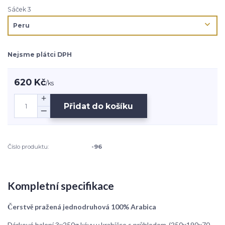
Sáček 3
Nejsme plátci DPH
620 Kč
/
ks
Přidat do košíku
Číslo produktu:
-96
Kompletní specifikace
Čerstvě pražená jednodruhová 100% Arabica
Dárkové balení 3x250g kávy v krabičce s průhledem-(250x190x70