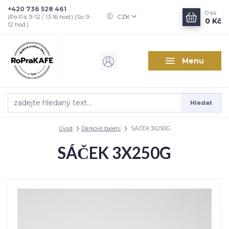
+420 736 528 461
0
ks
CZK
(Po-Pá, 9-12 / 13-16 hod.) (So, 9-
0 Kč
12 hod.)
Menu
Hledat
Úvod
Dárkové balení
SÁČEK 3X250G
SÁČEK 3X250G