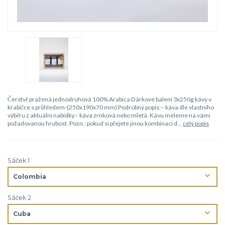
Čerstvě pražená jednodruhová 100% Arabica Dárkové balení 3x250g kávy v
krabičce s průhledem-(250x190x70 mm) Podrobný popis:– káva dle vlastního
výběru z aktuální nabídky.– káva zrnková nebo mletá. Kávu meleme na vámi
požadovanou hrubost. Pozn.: pokud si přejete jinou kombinaci d...
celý popis
Sáček 1
Sáček 2