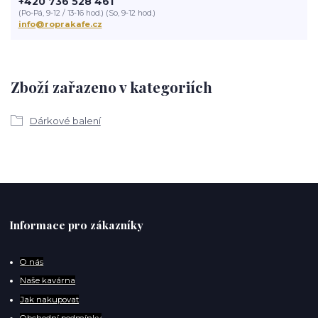
+420 736 528 461
(Po-Pá, 9-12 / 13-16 hod.) (So, 9-12 hod.)
info@roprakafe.cz
Zboží zařazeno v kategoriích
Dárkové balení
Informace pro zákazníky
O
nás
Naše kavárna
Jak nakupovat