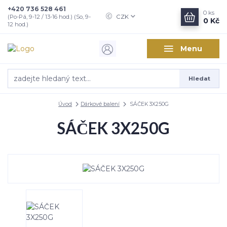
+420 736 528 461
0
ks
CZK
(Po-Pá, 9-12 / 13-16 hod.) (So, 9-
0 Kč
12 hod.)
Menu
Hledat
Úvod
Dárkové balení
SÁČEK 3X250G
SÁČEK 3X250G