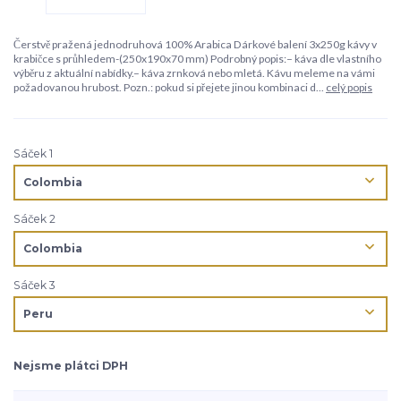
Čerstvě pražená jednodruhová 100% Arabica Dárkové balení 3x250g kávy v
krabičce s průhledem-(250x190x70 mm) Podrobný popis:– káva dle vlastního
výběru z aktuální nabídky.– káva zrnková nebo mletá. Kávu meleme na vámi
požadovanou hrubost. Pozn.: pokud si přejete jinou kombinaci d...
celý popis
Sáček 1
Sáček 2
Sáček 3
Nejsme plátci DPH