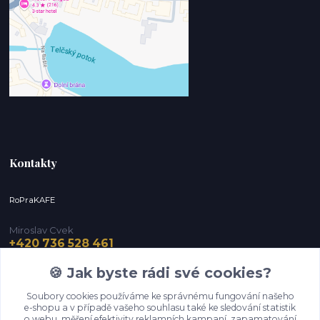
Kontakty
RoPraKAFE
Miroslav Cvek
+420 736 528 461
(Po-Pá, 9-12 / 13-16 hod.) (So, 9-12 hod.)
🍪 Jak byste rádi své cookies?
info@roprakafe.cz
Soubory cookies používáme ke správnému fungování našeho
e-shopu a v případě vašeho souhlasu také ke sledování statistik
o webu, měření efektivity reklamních kampaní, zapamatování