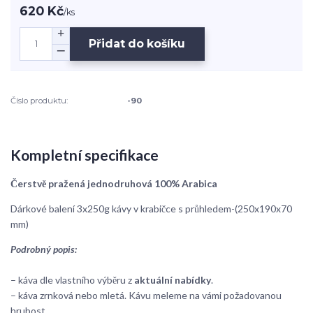
620 Kč
/
ks
Přidat do košíku
Číslo produktu:
-90
Kompletní specifikace
Čerstvě pražená jednodruhová 100% Arabica
Dárkové balení 3x250g kávy v krabičce s průhledem-(250x190x70
mm)
Podrobný popis:
– káva dle vlastního výběru z
aktuální nabídky
.
– káva zrnková nebo mletá. Kávu meleme na vámi požadovanou
hrubost.