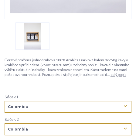
Čerstvě pražená jednodruhová 100% Arabica Dárkové balení 3x250g kávy v
krabičce s průhledem-(250x190x70 mm) Podrobný popis:– káva dle vlastního
výběru z aktuální nabídky.– káva zrnková nebo mletá. Kávu meleme na vámi
požadovanou hrubost. Pozn.: pokud si přejete jinou kombinaci d...
celý popis
Sáček 1
Sáček 2