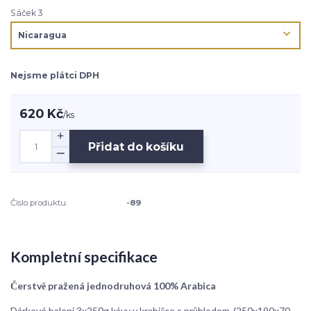
Sáček 3
Nejsme plátci DPH
620 Kč
/
ks
Přidat do košíku
Číslo produktu:
-89
Kompletní specifikace
Čerstvě pražená jednodruhová 100% Arabica
Dárkové balení 3x250g kávy v krabičce s průhledem-(250x190x70