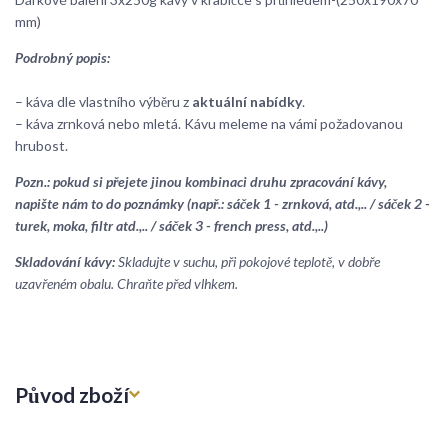
mm)
Podrobný popis:
– káva dle vlastního výběru z
aktuální nabídky
.
– káva zrnková nebo mletá. Kávu meleme na vámi požadovanou
hrubost.
Pozn.: pokud si přejete jinou kombinaci druhu zpracování kávy,
napište nám to do poznámky (např.: sáček 1 - zrnková, atd.,.. / sáček 2 -
turek, moka, filtr atd.,.. / sáček 3 - french press, atd.,..)
Skladování kávy:
Skladujte v suchu, při pokojové teplotě, v dobře
uzavřeném obalu. Chraňte před vlhkem.
Původ zboží