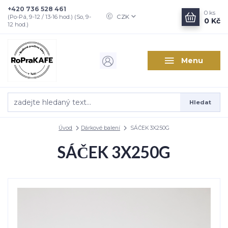
+420 736 528 461
0
ks
CZK
(Po-Pá, 9-12 / 13-16 hod.) (So, 9-
0 Kč
12 hod.)
Menu
Hledat
Úvod
Dárkové balení
SÁČEK 3X250G
SÁČEK 3X250G