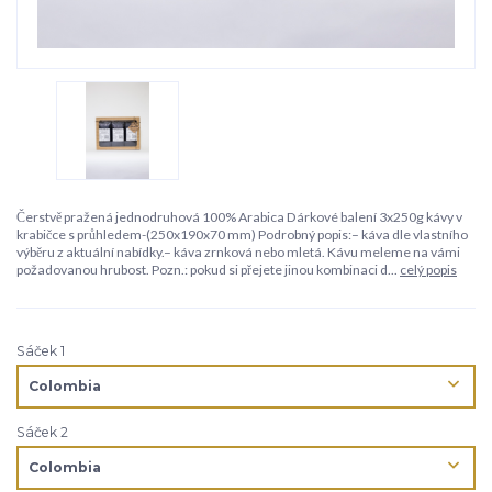
Čerstvě pražená jednodruhová 100% Arabica Dárkové balení 3x250g kávy v
krabičce s průhledem-(250x190x70 mm) Podrobný popis:– káva dle vlastního
výběru z aktuální nabídky.– káva zrnková nebo mletá. Kávu meleme na vámi
požadovanou hrubost. Pozn.: pokud si přejete jinou kombinaci d...
celý popis
Sáček 1
Sáček 2