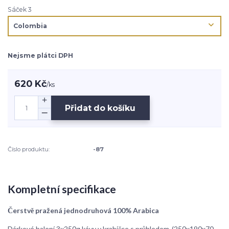
Sáček 3
Nejsme plátci DPH
620 Kč
/
ks
Přidat do košíku
Číslo produktu:
-87
Kompletní specifikace
Čerstvě pražená jednodruhová 100% Arabica
Dárkové balení 3x250g kávy v krabičce s průhledem-(250x190x70