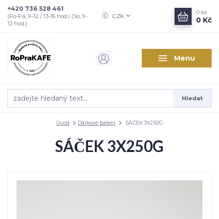
+420 736 528 461
0
ks
CZK
(Po-Pá, 9-12 / 13-16 hod.) (So, 9-
0 Kč
12 hod.)
Menu
Hledat
Úvod
Dárkové balení
SÁČEK 3X250G
SÁČEK 3X250G