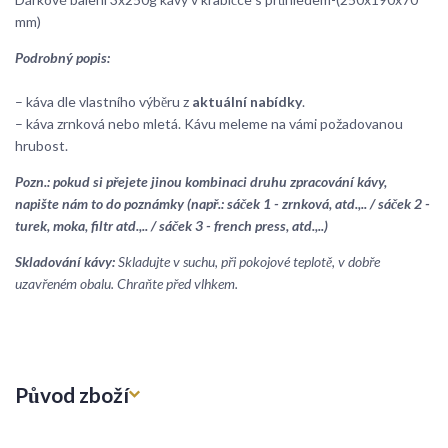
mm)
Podrobný popis:
– káva dle vlastního výběru z
aktuální nabídky
.
– káva zrnková nebo mletá. Kávu meleme na vámi požadovanou
hrubost.
Pozn.: pokud si přejete jinou kombinaci druhu zpracování kávy,
napište nám to do poznámky (např.: sáček 1 - zrnková, atd.,.. / sáček 2 -
turek, moka, filtr atd.,.. / sáček 3 - french press, atd.,..)
Skladování kávy:
Skladujte v suchu, při pokojové teplotě, v dobře
uzavřeném obalu. Chraňte před vlhkem.
Původ zboží