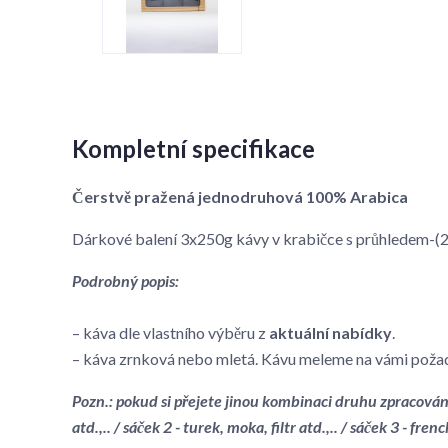
Kompletní specifikace
Čerstvě pražená jednodruhová 100% Arabica
Dárkové balení 3x250g kávy v krabičce s průhledem
Podrobný popis:
– káva dle vlastního výběru z
aktuální nabídky
.
– káva zrnková nebo mletá. Kávu meleme na vámi poža
Pozn.: pokud si přejete jinou kombinaci druhu zpracován
atd.,.. / sáček 2 - turek, moka, filtr atd.,.. / sáček 3 - frenc