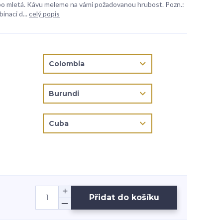
bo mletá. Kávu meleme na vámi požadovanou hrubost. Pozn.:
inaci d...
celý popis
Přidat do košíku