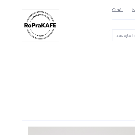
O nás
N