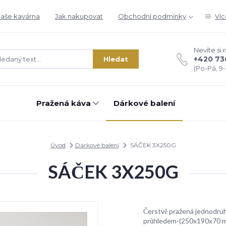
aše kavárna
Jak nakupovat
Obchodní podmínky
Víc
Nevíte si 
+420 73
Hledat
(Po-Pá, 9-1
Pražená káva
Dárkové balení
Úvod
Dárkové balení
SÁČEK 3X250G
SÁČEK 3X250G
Čerstvě pražená jednodruh
průhledem-(250x190x70 mm)