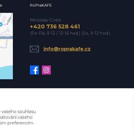
ce
RoPraKAFE
Miroslav Cvek
+420 736 528 461
(Po-Pá, 9-12 / 13-16 hod.) (So, 9-12 hod.)
info@roprakafe.cz
 vašeho souhlasu
amatování vašeho
ašim preferencím.