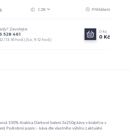
e
CZK
Přihlášení
rady? Zavolejte.
0
ks
6 528 461
0 Kč
2 / 13-16 hod.) (So, 9-12 hod.)
ová 100% Arabica Dárkové balení 3x250g kávy v krabičce s
 Podrobný popis:– káva dle vlastního výběru z aktuální