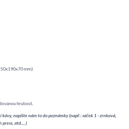
-(250x190x70 mm)
dovanou hrubost.
í kávy, napište nám to do poznámky (např.: sáček 1 - zrnková,
h press, atd.,..)