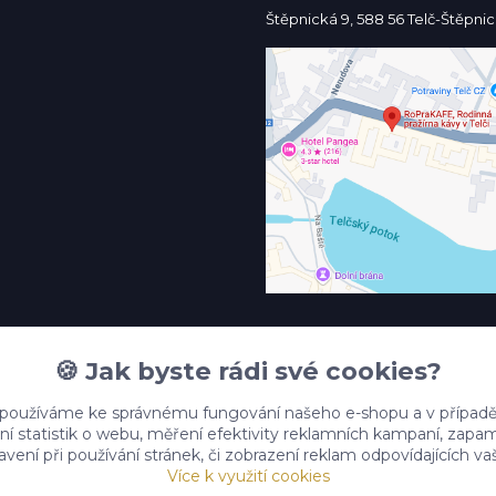
Štěpnická 9, 588 56 Telč-Štěpni
🍪 Jak byste rádi své cookies?
 používáme ke správnému fungování našeho e-shopu a v případě
ní statistik o webu, měření efektivity reklamních kampaní, zap
vení při používání stránek, či zobrazení reklam odpovídajících v
Více k využití cookies
Upravit sběr cookies.