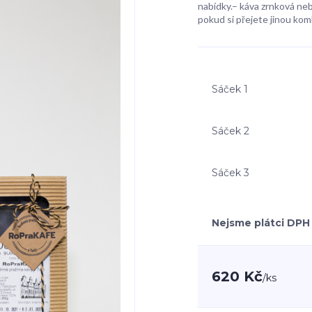
nabídky.– káva zrnková ne
pokud si přejete jinou komb
Sáček 1
Sáček 2
Sáček 3
Nejsme plátci DPH
620 Kč
/
ks