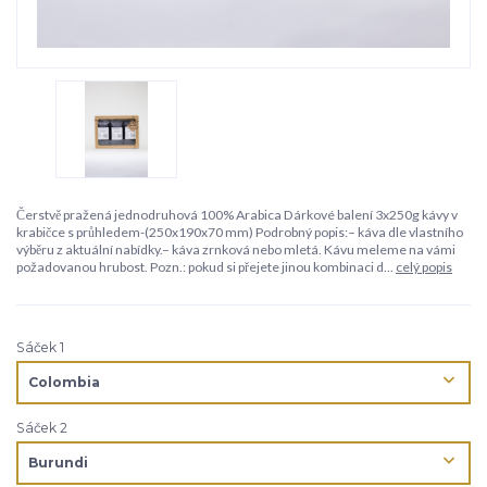
Čerstvě pražená jednodruhová 100% Arabica Dárkové balení 3x250g kávy v
krabičce s průhledem-(250x190x70 mm) Podrobný popis:– káva dle vlastního
výběru z aktuální nabídky.– káva zrnková nebo mletá. Kávu meleme na vámi
požadovanou hrubost. Pozn.: pokud si přejete jinou kombinaci d...
celý popis
Sáček 1
Sáček 2