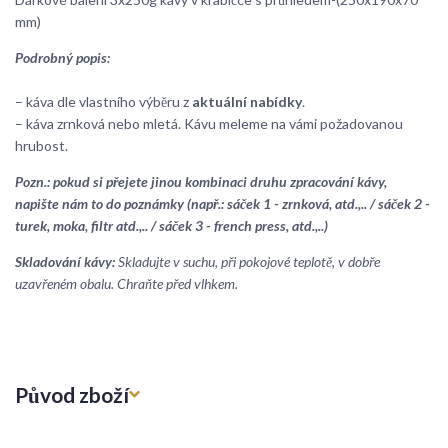
mm)
Podrobný popis:
– káva dle vlastního výběru z
aktuální nabídky
.
– káva zrnková nebo mletá. Kávu meleme na vámi požadovanou
hrubost.
Pozn.: pokud si přejete jinou kombinaci druhu zpracování kávy,
napište nám to do poznámky (např.: sáček 1 - zrnková, atd.,.. / sáček 2 -
turek, moka, filtr atd.,.. / sáček 3 - french press, atd.,..)
Skladování kávy:
Skladujte v suchu, při pokojové teplotě, v dobře
uzavřeném obalu. Chraňte před vlhkem.
Původ zboží