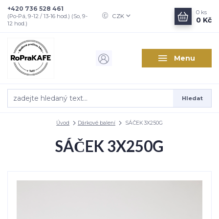
+420 736 528 461
0
ks
CZK
(Po-Pá, 9-12 / 13-16 hod.) (So, 9-
0 Kč
12 hod.)
Menu
Hledat
Úvod
Dárkové balení
SÁČEK 3X250G
SÁČEK 3X250G