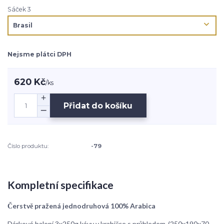
Sáček 3
Nejsme plátci DPH
620 Kč
/
ks
Přidat do košíku
Číslo produktu:
-79
Kompletní specifikace
Čerstvě pražená jednodruhová 100% Arabica
Dárkové balení 3x250g kávy v krabičce s průhledem-(250x190x70