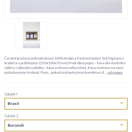
Čerstvě pražená jednodruhová 100% Arabica Dárkové balení 3x250g kávy v
krabičce s průhledem-(250x190x70 mm) Podrobný popis:– káva dle vlastního
výběru z aktuální nabídky.– káva zrnková nebo mletá. Kávu meleme na vámi
požadovanou hrubost. Pozn.: pokud si přejete jinou kombinaci d...
celý popis
Sáček 1
Sáček 2