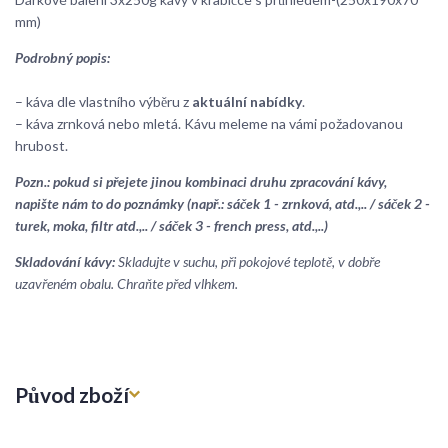
mm)
Podrobný popis:
– káva dle vlastního výběru z
aktuální nabídky
.
– káva zrnková nebo mletá. Kávu meleme na vámi požadovanou
hrubost.
Pozn.: pokud si přejete jinou kombinaci druhu zpracování kávy,
napište nám to do poznámky (např.: sáček 1 - zrnková, atd.,.. / sáček 2 -
turek, moka, filtr atd.,.. / sáček 3 - french press, atd.,..)
Skladování kávy:
Skladujte v suchu, při pokojové teplotě, v dobře
uzavřeném obalu. Chraňte před vlhkem.
Původ zboží