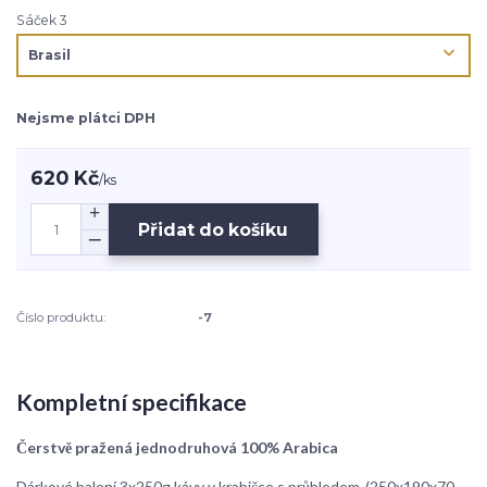
Sáček 3
Nejsme plátci DPH
620 Kč
/
ks
Přidat do košíku
Číslo produktu:
-7
Kompletní specifikace
Čerstvě pražená jednodruhová 100% Arabica
Dárkové balení 3x250g kávy v krabičce s průhledem-(250x190x70