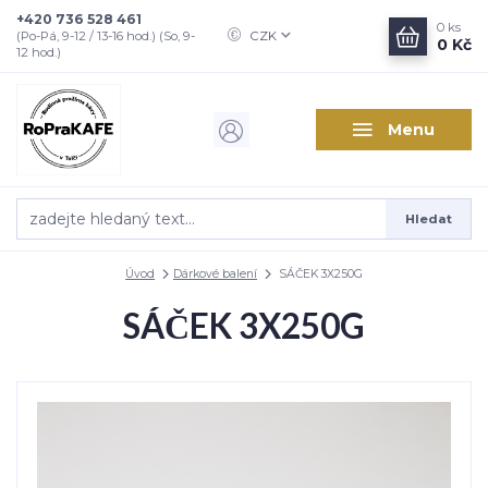
+420 736 528 461
0
ks
CZK
(Po-Pá, 9-12 / 13-16 hod.) (So, 9-
0 Kč
12 hod.)
Menu
Hledat
Úvod
Dárkové balení
SÁČEK 3X250G
SÁČEK 3X250G