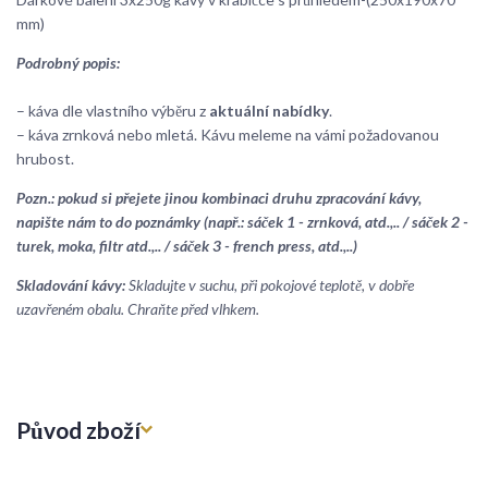
mm)
Podrobný popis:
– káva dle vlastního výběru z
aktuální nabídky
.
– káva zrnková nebo mletá. Kávu meleme na vámi požadovanou
hrubost.
Pozn.: pokud si přejete jinou kombinaci druhu zpracování kávy,
napište nám to do poznámky (např.: sáček 1 - zrnková, atd.,.. / sáček 2 -
turek, moka, filtr atd.,.. / sáček 3 - french press, atd.,..)
Skladování kávy:
Skladujte v suchu, při pokojové teplotě, v dobře
uzavřeném obalu. Chraňte před vlhkem.
Původ zboží