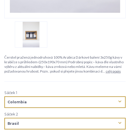
Čerstvě pražená jednodruhová 100% Arabica Dárkové balení 3x250g kávy v
krabičce s průhledem-(250x190x70 mm) Podrobný popis:– káva dle vlastního
výběru z aktuální nabídky.– káva zrnková nebo mletá. Kávu meleme na vámi
požadovanou hrubost. Pozn.: pokud si přejete jinou kombinaci d...
celý popis
Sáček 1
Sáček 2