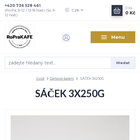
+420 736 528 461
0
ks
CZK
(Po-Pá, 9-12 / 13-16 hod.) (So, 9-
0 Kč
12 hod.)
Menu
Hledat
Úvod
Dárkové balení
SÁČEK 3X250G
SÁČEK 3X250G