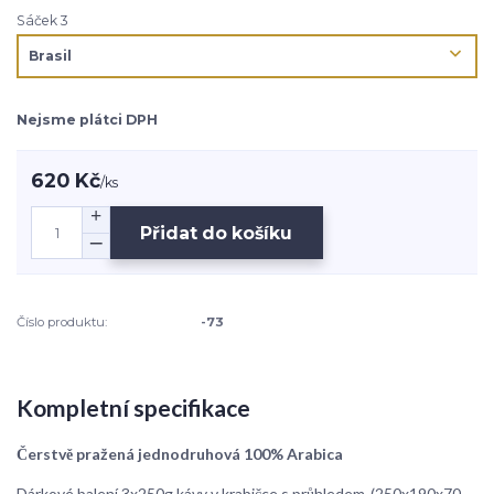
Sáček 3
Nejsme plátci DPH
620 Kč
/
ks
Přidat do košíku
Číslo produktu:
-73
Kompletní specifikace
Čerstvě pražená jednodruhová 100% Arabica
Dárkové balení 3x250g kávy v krabičce s průhledem-(250x190x70