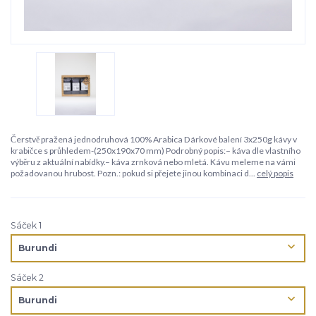
Čerstvě pražená jednodruhová 100% Arabica Dárkové balení 3x250g kávy v
krabičce s průhledem-(250x190x70 mm) Podrobný popis:– káva dle vlastního
výběru z aktuální nabídky.– káva zrnková nebo mletá. Kávu meleme na vámi
požadovanou hrubost. Pozn.: pokud si přejete jinou kombinaci d...
celý popis
Sáček 1
Sáček 2