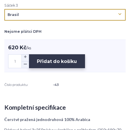
Sáček 3
Nejsme plátci DPH
620 Kč
/
ks
Přidat do košíku
Číslo produktu:
-43
Kompletní specifikace
Čerstvě pražená jednodruhová 100% Arabica
Dárkové balení 3x250g kávy v krabičce s průhledem-(250x190x70