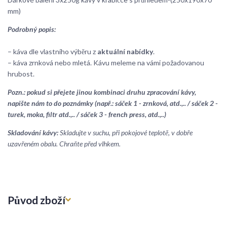
mm)
Podrobný popis:
– káva dle vlastního výběru z
aktuální nabídky
.
– káva zrnková nebo mletá. Kávu meleme na vámi požadovanou
hrubost.
Pozn.: pokud si přejete jinou kombinaci druhu zpracování kávy,
napište nám to do poznámky (např.: sáček 1 - zrnková, atd.,.. / sáček 2 -
turek, moka, filtr atd.,.. / sáček 3 - french press, atd.,..)
Skladování kávy:
Skladujte v suchu, při pokojové teplotě, v dobře
uzavřeném obalu. Chraňte před vlhkem.
Původ zboží