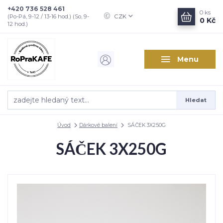
+420 736 528 461
0
ks
CZK
(Po-Pá, 9-12 / 13-16 hod.) (So, 9-
0 Kč
12 hod.)
Menu
Hledat
Úvod
Dárkové balení
SÁČEK 3X250G
SÁČEK 3X250G