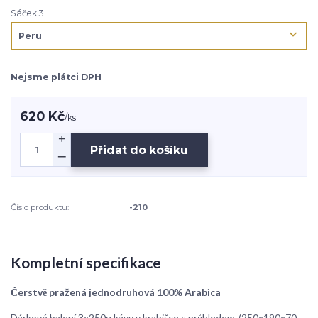
Sáček 3
Nejsme plátci DPH
620 Kč
/
ks
Přidat do košíku
Číslo produktu:
-210
Kompletní specifikace
Čerstvě pražená jednodruhová 100% Arabica
Dárkové balení 3x250g kávy v krabičce s průhledem-(250x190x70