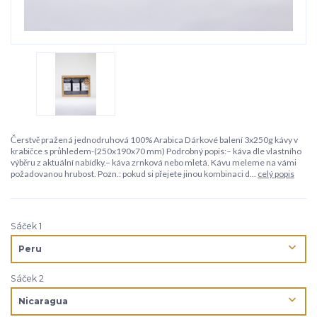
Čerstvě pražená jednodruhová 100% Arabica Dárkové balení 3x250g kávy v
krabičce s průhledem-(250x190x70 mm) Podrobný popis:– káva dle vlastního
výběru z aktuální nabídky.– káva zrnková nebo mletá. Kávu meleme na vámi
požadovanou hrubost. Pozn.: pokud si přejete jinou kombinaci d...
celý popis
Sáček 1
Sáček 2