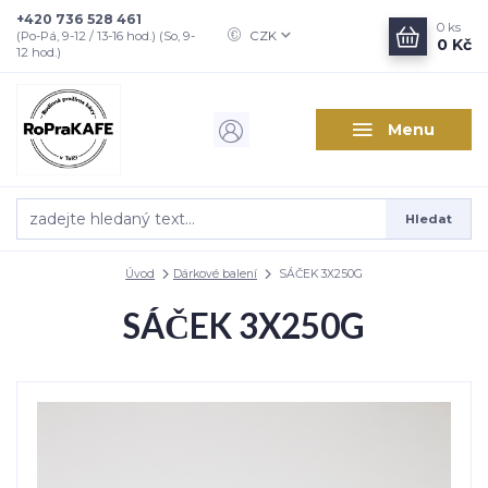
+420 736 528 461
0
ks
CZK
(Po-Pá, 9-12 / 13-16 hod.) (So, 9-
0 Kč
12 hod.)
Menu
Hledat
Úvod
Dárkové balení
SÁČEK 3X250G
SÁČEK 3X250G