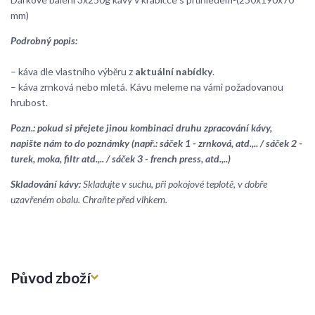
mm)
Podrobný popis:
– káva dle vlastního výběru z
aktuální nabídky
.
– káva zrnková nebo mletá. Kávu meleme na vámi požadovanou
hrubost.
Pozn.: pokud si přejete jinou kombinaci druhu zpracování kávy,
napište nám to do poznámky (např.: sáček 1 - zrnková, atd.,.. / sáček 2 -
turek, moka, filtr atd.,.. / sáček 3 - french press, atd.,..)
Skladování kávy:
Skladujte v suchu, při pokojové teplotě, v dobře
uzavřeném obalu. Chraňte před vlhkem.
Původ zboží