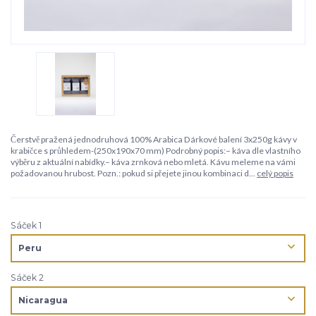
Čerstvě pražená jednodruhová 100% Arabica Dárkové balení 3x250g kávy v
krabičce s průhledem-(250x190x70 mm) Podrobný popis:– káva dle vlastního
výběru z aktuální nabídky.– káva zrnková nebo mletá. Kávu meleme na vámi
požadovanou hrubost. Pozn.: pokud si přejete jinou kombinaci d...
celý popis
Sáček 1
Sáček 2