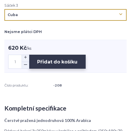
Sáček 3
Nejsme plátci DPH
620 Kč
/
ks
Přidat do košíku
Číslo produktu:
-208
Kompletní specifikace
Čerstvě pražená jednodruhová 100% Arabica
Dárkové balení 3x250g kávy v krabičce s průhledem-(250x190x70