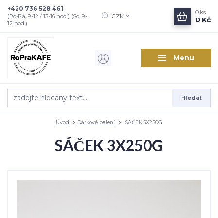
+420 736 528 461
0
ks
CZK
(Po-Pá, 9-12 / 13-16 hod.) (So, 9-
0 Kč
12 hod.)
Menu
Hledat
Úvod
Dárkové balení
SÁČEK 3X250G
SÁČEK 3X250G