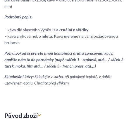
mm)
Podrobný popis:
– káva dle vlastního výběru z
aktuální nabídky
.
– káva zrnková nebo mletá. Kávu meleme na vámi požadovanou
hrubost.
Pozn.: pokud si přejete jinou kombinaci druhu zpracování kávy,
napište nám to do poznámky (např.: sáček 1 - zrnková, atd.,.. / sáček 2 -
turek, moka, filtr atd.,.. / sáček 3 - french press, atd.,..)
Skladování kávy:
Skladujte v suchu, při pokojové teplotě, v dobře
uzavřeném obalu. Chraňte před vlhkem.
Původ zboží