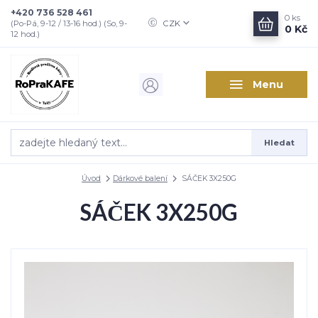
+420 736 528 461
0
ks
CZK
(Po-Pá, 9-12 / 13-16 hod.) (So, 9-
0 Kč
12 hod.)
Menu
Hledat
Úvod
Dárkové balení
SÁČEK 3X250G
SÁČEK 3X250G