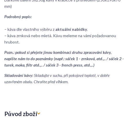
mm)
Podrobný popis:
– káva dle vlastního výběru z
aktuální nabídky
.
– káva zrnková nebo mletá. Kávu meleme na vámi požadovanou
hrubost.
Pozn.: pokud si přejete jinou kombinaci druhu zpracování kávy,
napište nám to do poznámky (např.: sáček 1 - zrnková, atd.,.. / sáček 2 -
turek, moka, filtr atd.,.. / sáček 3 - french press, atd.,..)
Skladování kávy:
Skladujte v suchu, při pokojové teplotě, v dobře
uzavřeném obalu. Chraňte před vlhkem.
Původ zboží