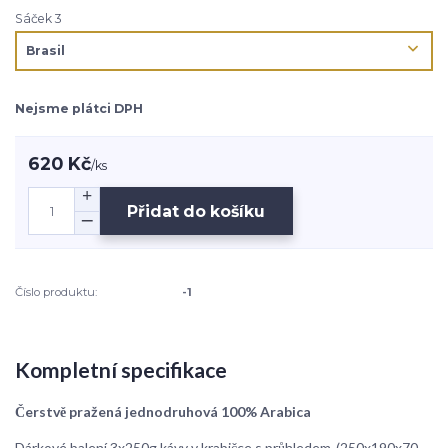
Sáček 3
Nejsme plátci DPH
620 Kč
/
ks
Přidat do košíku
Číslo produktu:
-1
Kompletní specifikace
Čerstvě pražená jednodruhová 100% Arabica
Dárkové balení 3x250g kávy v krabičce s průhledem-(250x190x70