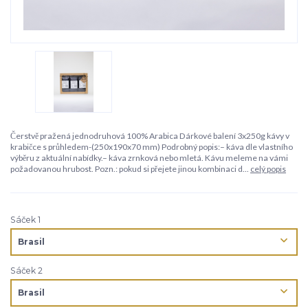
Čerstvě pražená jednodruhová 100% Arabica Dárkové balení 3x250g kávy v
krabičce s průhledem-(250x190x70 mm) Podrobný popis:– káva dle vlastního
výběru z aktuální nabídky.– káva zrnková nebo mletá. Kávu meleme na vámi
požadovanou hrubost. Pozn.: pokud si přejete jinou kombinaci d...
celý popis
Sáček 1
Sáček 2