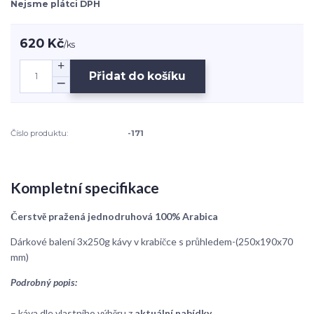
Nejsme plátci DPH
620 Kč
/
ks
Přidat do košíku
Číslo produktu:
-171
Kompletní specifikace
Čerstvě pražená jednodruhová 100% Arabica
Dárkové balení 3x250g kávy v krabičce s průhledem-(250x190x70
mm)
Podrobný popis:
– káva dle vlastního výběru z
aktuální nabídky
.