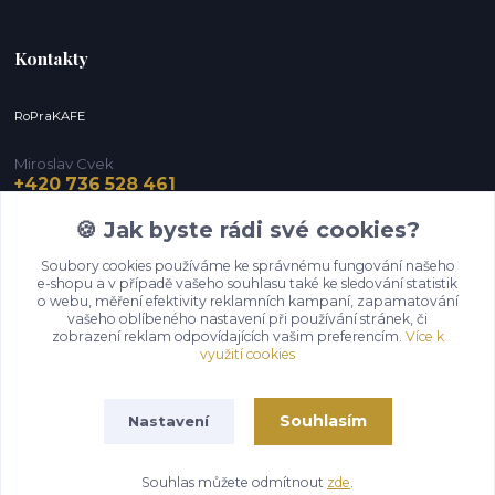
Kontakty
RoPraKAFE
Miroslav Cvek
+420 736 528 461
(Po-Pá, 9-12 / 13-16 hod.) (So, 9-12 hod.)
🍪 Jak byste rádi své cookies?
info@roprakafe.cz
Soubory cookies používáme ke správnému fungování našeho
e-shopu a v případě vašeho souhlasu také ke sledování statistik
o webu, měření efektivity reklamních kampaní, zapamatování
vašeho oblíbeného nastavení při používání stránek, či
zobrazení reklam odpovídajících vašim preferencím.
Více k
využití cookies
Souhlasím
Nastavení
Upravit sběr cookies.
Souhlas můžete odmítnout
zde
.
Vytvořeno na
Eshop-rychle.cz