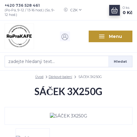
+420 736 528 461
0
ks
CZK
(Po-Pá, 9-12 / 13-16 hod.) (So, 9-
0 Kč
12 hod.)
Menu
Hledat
Úvod
Dárkové balení
SÁČEK 3X250G
SÁČEK 3X250G