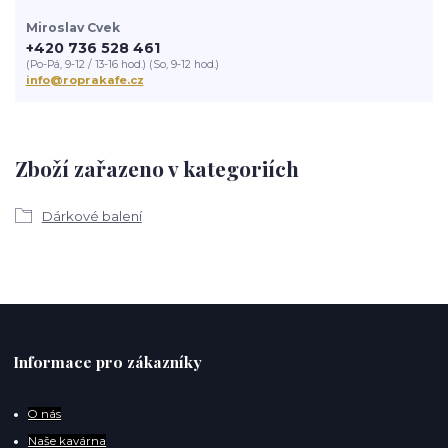
Miroslav Cvek
+420 736 528 461
(Po-Pá, 9-12 / 13-16 hod.) (So, 9-12 hod.)
info@roprakafe.cz
Zboží zařazeno v kategoriích
Dárkové balení
Informace pro zákazníky
O
nás
Naše kavárna