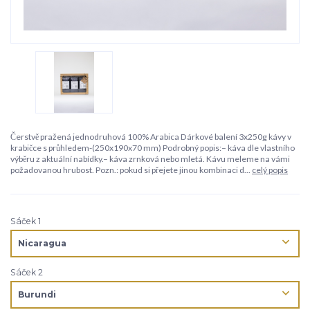
Čerstvě pražená jednodruhová 100% Arabica Dárkové balení 3x250g kávy v
krabičce s průhledem-(250x190x70 mm) Podrobný popis:– káva dle vlastního
výběru z aktuální nabídky.– káva zrnková nebo mletá. Kávu meleme na vámi
požadovanou hrubost. Pozn.: pokud si přejete jinou kombinaci d...
celý popis
Sáček 1
Sáček 2