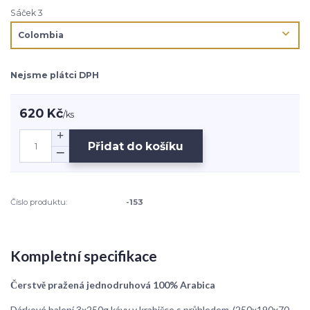
Sáček 3
Nejsme plátci DPH
620 Kč
/
ks
Přidat do košíku
Číslo produktu:
-153
Kompletní specifikace
Čerstvě pražená jednodruhová 100% Arabica
Dárkové balení 3x250g kávy v krabičce s průhledem-(250x190x70