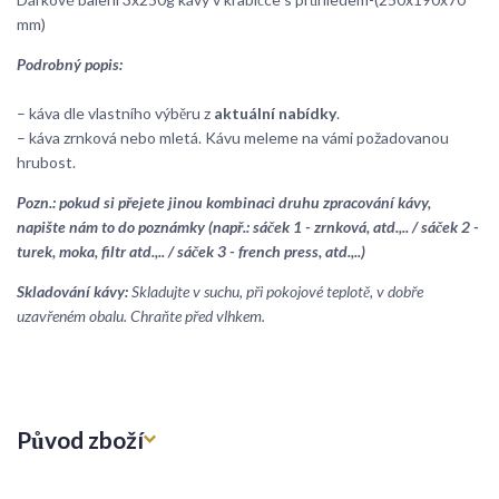
mm)
Podrobný popis:
– káva dle vlastního výběru z
aktuální nabídky
.
– káva zrnková nebo mletá. Kávu meleme na vámi požadovanou
hrubost.
Pozn.: pokud si přejete jinou kombinaci druhu zpracování kávy,
napište nám to do poznámky (např.: sáček 1 - zrnková, atd.,.. / sáček 2 -
turek, moka, filtr atd.,.. / sáček 3 - french press, atd.,..)
Skladování kávy:
Skladujte v suchu, při pokojové teplotě, v dobře
uzavřeném obalu. Chraňte před vlhkem.
Původ zboží