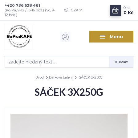
+420 736 528 461
0
ks
CZK
(Po-Pá, 9-12 / 13-16 hod.) (So, 9-
0 Kč
12 hod.)
Menu
Hledat
Úvod
Dárkové balení
SÁČEK 3X250G
SÁČEK 3X250G