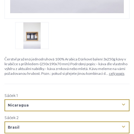
Čerstvě pražená jednodruhová 100% Arabica Dárkové balení 3x250g kávy v
krabičce s průhledem-(250x190x70 mm) Podrobný popis:– káva dle vlastního
výběru z aktuální nabídky.– káva zrnková nebo mletá. Kávu meleme na vámi
požadovanou hrubost. Pozn.: pokud si přejete jinou kombinaci d...
celý popis
Sáček 1
Sáček 2