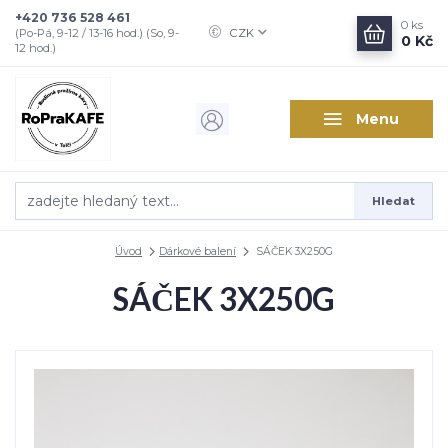
+420 736 528 461
0
ks
CZK
(Po-Pá, 9-12 / 13-16 hod.) (So, 9-
0 Kč
12 hod.)
Menu
Hledat
Úvod
Dárkové balení
SÁČEK 3X250G
SÁČEK 3X250G