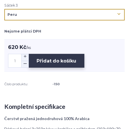
Sáček 3
Nejsme plátci DPH
620 Kč
/
ks
Přidat do košíku
Číslo produktu:
-150
Kompletní specifikace
Čerstvě pražená jednodruhová 100% Arabica
Dárkové balení 3x250g kávy v krabičce s průhledem-(250x190x70