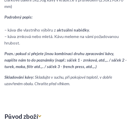
mm)
Podrobný popis:
– káva dle vlastního výběru z
aktuální nabídky
.
– káva zrnková nebo mletá. Kávu meleme na vámi požadovanou
hrubost.
Pozn.: pokud si přejete jinou kombinaci druhu zpracování kávy,
napište nám to do poznámky (např.: sáček 1 - zrnková, atd.,.. / sáček 2 -
turek, moka, filtr atd.,.. / sáček 3 - french press, atd.,..)
Skladování kávy:
Skladujte v suchu, při pokojové teplotě, v dobře
uzavřeném obalu. Chraňte před vlhkem.
Původ zboží