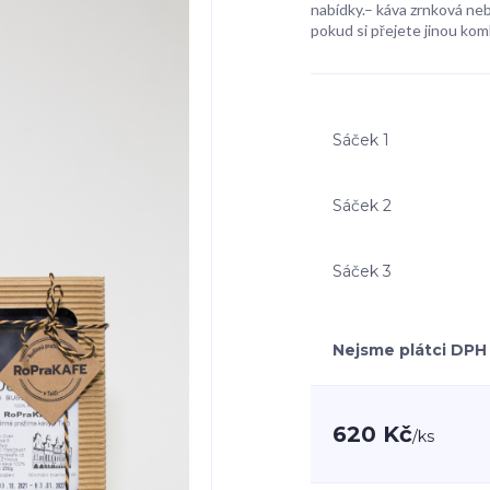
nabídky.– káva zrnková ne
pokud si přejete jinou komb
Sáček 1
Sáček 2
Sáček 3
Nejsme plátci DPH
620 Kč
/
ks