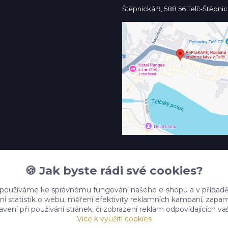
Štěpnická 9, 588 56 Telč-Štěpni
🍪 Jak byste rádi své cookies?
 používáme ke správnému fungování našeho e-shopu a v případě
ní statistik o webu, měření efektivity reklamních kampaní, zap
vení při používání stránek, či zobrazení reklam odpovídajících v
Více k využití cookies
Upravit sběr cookies.