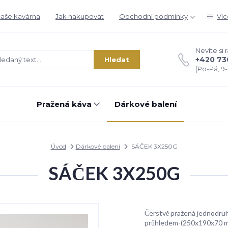
aše kavárna
Jak nakupovat
Obchodní podmínky
Víc
Nevíte si 
+420 73
Hledat
(Po-Pá, 9-1
Pražená káva
Dárkové balení
Úvod
Dárkové balení
SÁČEK 3X250G
SÁČEK 3X250G
Čerstvě pražená jednodruh
průhledem-(250x190x70 mm)