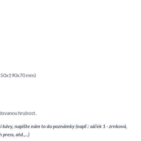
-(250x190x70 mm)
dovanou hrubost.
í kávy, napište nám to do poznámky (např.: sáček 1 - zrnková,
h press, atd.,..)