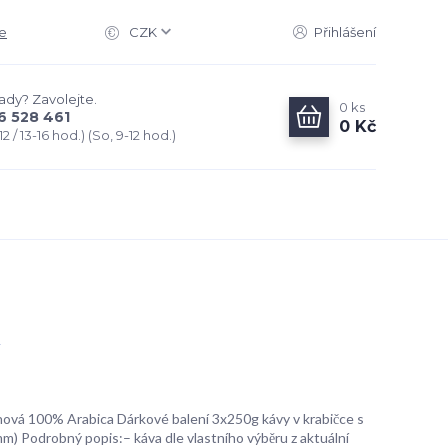
e
CZK
Přihlášení
rady? Zavolejte.
0
ks
6 528 461
0 Kč
2 / 13-16 hod.) (So, 9-12 hod.)
ová 100% Arabica Dárkové balení 3x250g kávy v krabičce s
 Podrobný popis:– káva dle vlastního výběru z aktuální