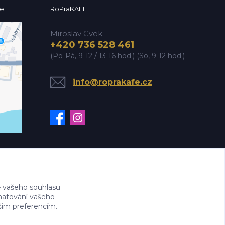
ce
RoPraKAFE
Miroslav Cvek
+420 736 528 461
(Po-Pá, 9-12 / 13-16 hod.) (So, 9-12 hod.)
info@roprakafe.cz
 vašeho souhlasu
amatování vašeho
ašim preferencím.