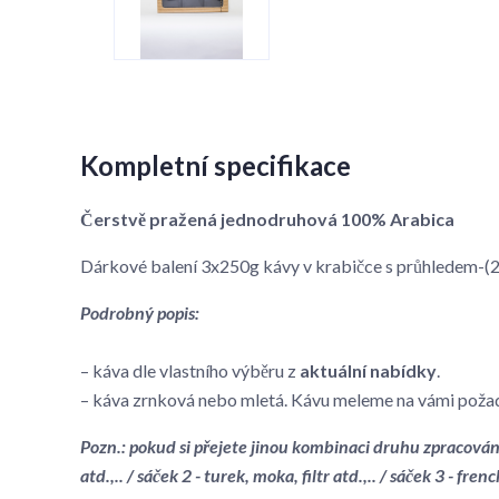
Kompletní specifikace
Čerstvě pražená jednodruhová 100% Arabica
Dárkové balení 3x250g kávy v krabičce s průhledem
Podrobný popis:
– káva dle vlastního výběru z
aktuální nabídky
.
– káva zrnková nebo mletá. Kávu meleme na vámi poža
Pozn.: pokud si přejete jinou kombinaci druhu zpracován
atd.,.. / sáček 2 - turek, moka, filtr atd.,.. / sáček 3 - frenc