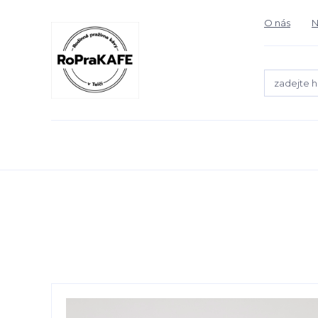
O nás
N