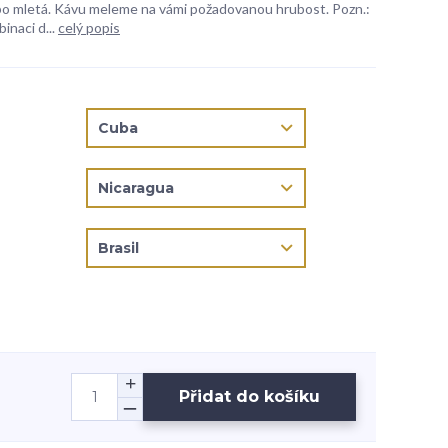
bo mletá. Kávu meleme na vámi požadovanou hrubost. Pozn.:
inaci d...
celý popis
Přidat do košíku