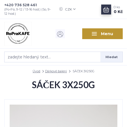
+420 736 528 461
0
ks
CZK
(Po-Pá, 9-12 / 13-16 hod.) (So, 9-
0 Kč
12 hod.)
Menu
Hledat
Úvod
Dárkové balení
SÁČEK 3X250G
SÁČEK 3X250G