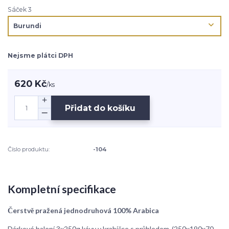
Sáček 3
Nejsme plátci DPH
620 Kč
/
ks
Přidat do košíku
Číslo produktu:
-104
Kompletní specifikace
Čerstvě pražená jednodruhová 100% Arabica
Dárkové balení 3x250g kávy v krabičce s průhledem-(250x190x70