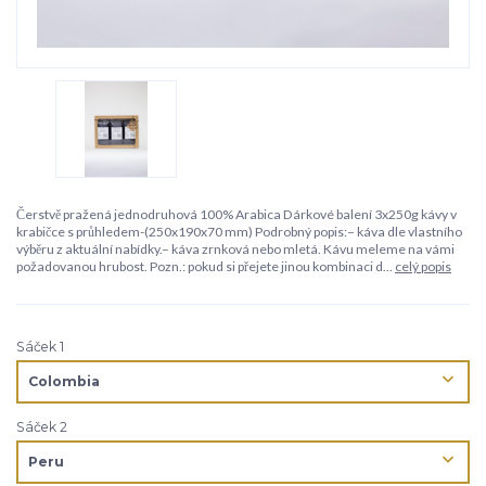
Čerstvě pražená jednodruhová 100% Arabica Dárkové balení 3x250g kávy v
krabičce s průhledem-(250x190x70 mm) Podrobný popis:– káva dle vlastního
výběru z aktuální nabídky.– káva zrnková nebo mletá. Kávu meleme na vámi
požadovanou hrubost. Pozn.: pokud si přejete jinou kombinaci d...
celý popis
Sáček 1
Sáček 2