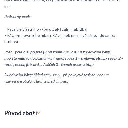
mm)
Podrobný popis:
– káva dle vlastního výběru z
aktuální nabídky
.
– káva zrnková nebo mletá. Kávu meleme na vámi požadovanou
hrubost.
Pozn.: pokud si přejete jinou kombinaci druhu zpracování kávy,
napište nám to do poznámky (např.: sáček 1 - zrnková, atd.,.. / sáček 2 -
turek, moka, filtr atd.,.. / sáček 3 - french press, atd.,..)
Skladování kávy:
Skladujte v suchu, při pokojové teplotě, v dobře
uzavřeném obalu. Chraňte před vlhkem.
Původ zboží