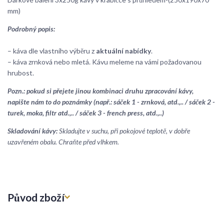
mm)
Podrobný popis:
– káva dle vlastního výběru z
aktuální nabídky
.
– káva zrnková nebo mletá. Kávu meleme na vámi požadovanou
hrubost.
Pozn.: pokud si přejete jinou kombinaci druhu zpracování kávy,
napište nám to do poznámky (např.: sáček 1 - zrnková, atd.,.. / sáček 2 -
turek, moka, filtr atd.,.. / sáček 3 - french press, atd.,..)
Skladování kávy:
Skladujte v suchu, při pokojové teplotě, v dobře
uzavřeném obalu. Chraňte před vlhkem.
Původ zboží