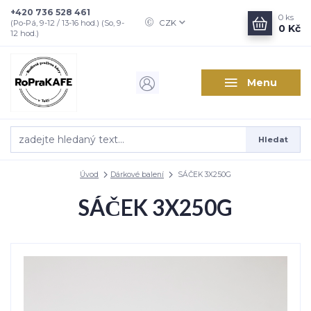
+420 736 528 461
0
ks
CZK
(Po-Pá, 9-12 / 13-16 hod.) (So, 9-
0 Kč
12 hod.)
Menu
Hledat
Úvod
Dárkové balení
SÁČEK 3X250G
SÁČEK 3X250G