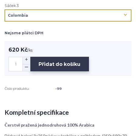
Sáček 3
Nejsme plátci DPH
620 Kč
/
ks
Přidat do košíku
Číslo produktu:
-99
Kompletní specifikace
Čerstvě pražená jednodruhová 100% Arabica
Dárkové balení 3x250g kávy v krabičce s průhledem-(250x190x70