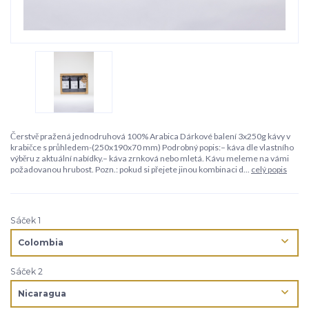
Čerstvě pražená jednodruhová 100% Arabica Dárkové balení 3x250g kávy v
krabičce s průhledem-(250x190x70 mm) Podrobný popis:– káva dle vlastního
výběru z aktuální nabídky.– káva zrnková nebo mletá. Kávu meleme na vámi
požadovanou hrubost. Pozn.: pokud si přejete jinou kombinaci d...
celý popis
Sáček 1
Sáček 2