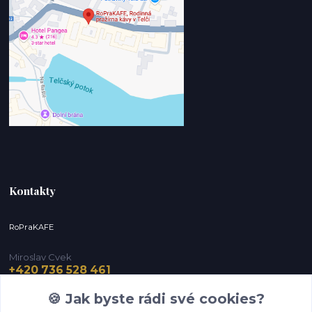
Kontakty
RoPraKAFE
Miroslav Cvek
+420 736 528 461
(Po-Pá, 9-12 / 13-16 hod.) (So, 9-12 hod.)
🍪 Jak byste rádi své cookies?