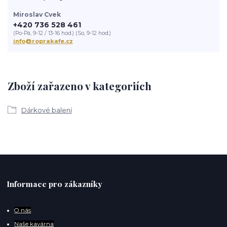
Miroslav Cvek
+420 736 528 461
(Po-Pá, 9-12 / 13-16 hod.) (So, 9-12 hod.)
info@roprakafe.cz
Zboží zařazeno v kategoriích
Dárkové balení
Informace pro zákazníky
O
nás
Naše kavárna