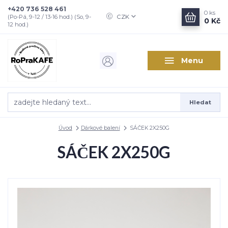
+420 736 528 461
0
ks
CZK
(Po-Pá, 9-12 / 13-16 hod.) (So, 9-
0 Kč
12 hod.)
Menu
Hledat
Úvod
Dárkové balení
SÁČEK 2X250G
SÁČEK 2X250G