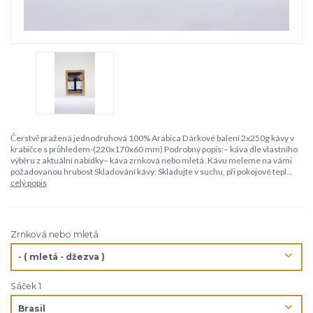
Čerstvě pražená jednodruhová 100% Arabica Dárkové balení 2x250g kávy v
krabičce s průhledem-(220x170x60 mm) Podrobný popis:– káva dle vlastního
výběru z aktuální nabídky– káva zrnková nebo mletá. Kávu meleme na vámi
požadovanou hrubost Skladování kávy: Skladujte v suchu, při pokojové tepl...
celý popis
Zrnková nebo mletá
Sáček 1