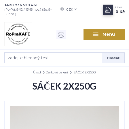
+420 736 528 461
0
ks
CZK
(Po-Pá, 9-12 / 13-16 hod.) (So, 9-
0 Kč
12 hod.)
Menu
Hledat
Úvod
Dárkové balení
SÁČEK 2X250G
SÁČEK 2X250G