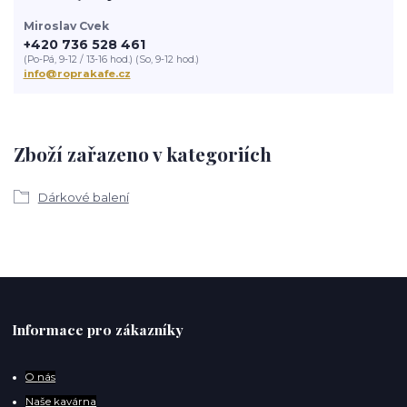
Miroslav Cvek
+420 736 528 461
(Po-Pá, 9-12 / 13-16 hod.) (So, 9-12 hod.)
info@roprakafe.cz
Zboží zařazeno v kategoriích
Dárkové balení
Informace pro zákazníky
O
nás
Naše kavárna