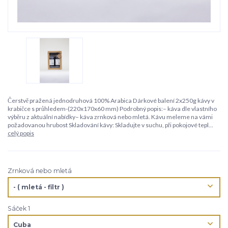
Čerstvě pražená jednodruhová 100% Arabica Dárkové balení 2x250g kávy v
krabičce s průhledem-(220x170x60 mm) Podrobný popis:– káva dle vlastního
výběru z aktuální nabídky– káva zrnková nebo mletá. Kávu meleme na vámi
požadovanou hrubost Skladování kávy: Skladujte v suchu, při pokojové tepl...
celý popis
Zrnková nebo mletá
Sáček 1