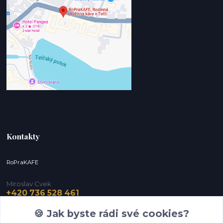
Kontakty
RoPraKAFE
Miroslav Cvek
+420 736 528 461
(Po-Pá, 9-12 / 13-16 hod.) (So, 9-12 hod.)
🍪 Jak byste rádi své cookies?