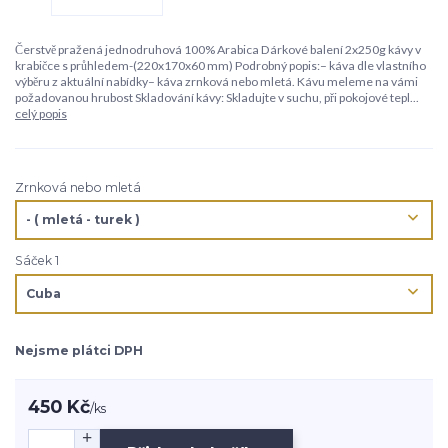
Čerstvě pražená jednodruhová 100% Arabica Dárkové balení 2x250g kávy v
krabičce s průhledem-(220x170x60 mm) Podrobný popis:– káva dle vlastního
výběru z aktuální nabídky– káva zrnková nebo mletá. Kávu meleme na vámi
požadovanou hrubost Skladování kávy: Skladujte v suchu, při pokojové tepl...
celý popis
Zrnková nebo mletá
Sáček 1
Nejsme plátci DPH
450 Kč
/
ks