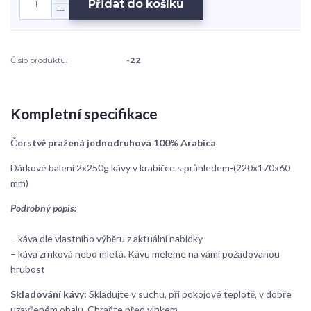
Přidat do košíku
Číslo produktu:
-22
Kompletní specifikace
Čerstvě pražená jednodruhová 100% Arabica
Dárkové balení 2x250g kávy v krabičce s průhledem-(220x170x60
mm)
Podrobný popis:
– káva dle vlastního výběru z aktuální nabídky
– káva zrnková nebo mletá. Kávu meleme na vámi požadovanou
hrubost
Skladování kávy:
Skladujte v suchu, při pokojové teplotě, v dobře
uzavřeném obalu. Chraňte před vlhkem.