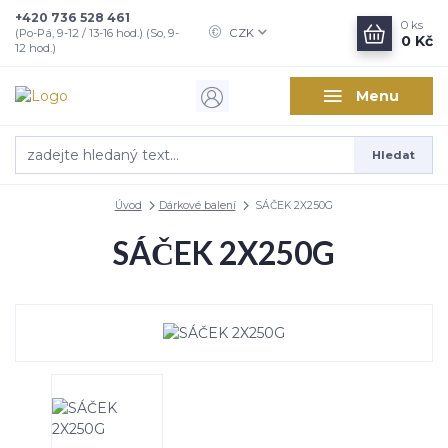
+420 736 528 461
0
ks
CZK
(Po-Pá, 9-12 / 13-16 hod.) (So, 9-
0 Kč
12 hod.)
Menu
Hledat
Úvod
Dárkové balení
SÁČEK 2X250G
SÁČEK 2X250G