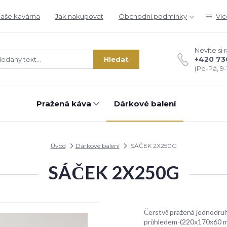
aše kavárna
Jak nakupovat
Obchodní podmínky
Víc
Nevíte si 
+420 73
Hledat
(Po-Pá, 9-1
Pražená káva
Dárkové balení
Úvod
Dárkové balení
SÁČEK 2X250G
SÁČEK 2X250G
Čerstvě pražená jednodruh
průhledem-(220x170x60 mm)