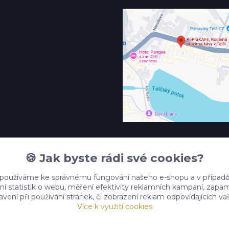
🍪 Jak byste rádi své cookies?
 používáme ke správnému fungování našeho e-shopu a v případě
ní statistik o webu, měření efektivity reklamních kampaní, zap
vení při používání stránek, či zobrazení reklam odpovídajících v
Více k využití cookies
Upravit sběr cookies.