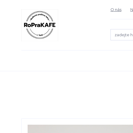
O nás
N