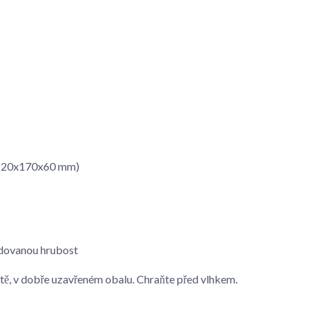
-(220x170x60 mm)
adovanou hrubost
otě, v dobře uzavřeném obalu. Chraňte před vlhkem.