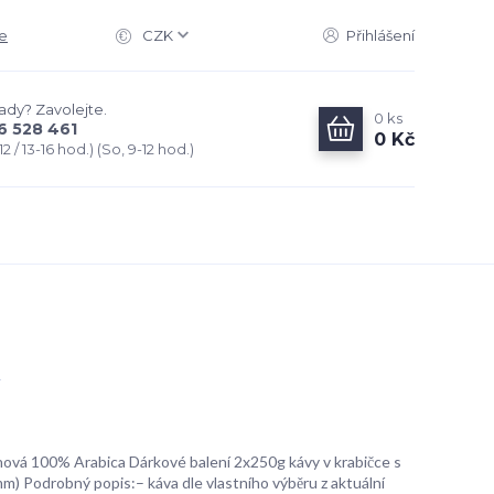
e
CZK
Přihlášení
rady? Zavolejte.
0
ks
6 528 461
0 Kč
2 / 13-16 hod.) (So, 9-12 hod.)
ová 100% Arabica Dárkové balení 2x250g kávy v krabičce s
 Podrobný popis:– káva dle vlastního výběru z aktuální