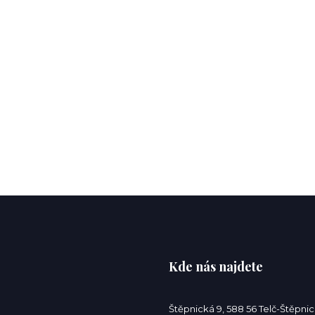
Kde nás najdete
Štěpnická 9, 588 56 Telč-Štěpni