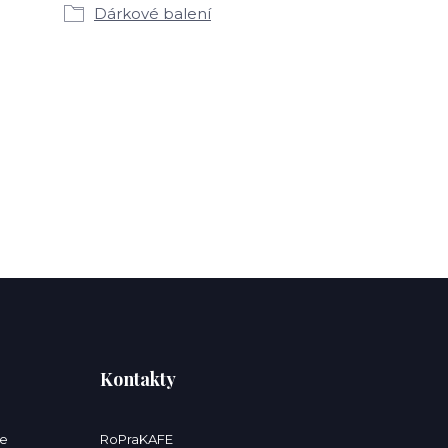
Dárkové balení
Kontakty
ce
RoPraKAFE