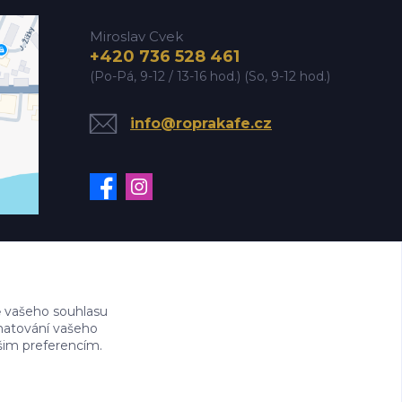
Miroslav Cvek
+420 736 528 461
(Po-Pá, 9-12 / 13-16 hod.) (So, 9-12 hod.)
info@roprakafe.cz
 vašeho souhlasu
amatování vašeho
ašim preferencím.