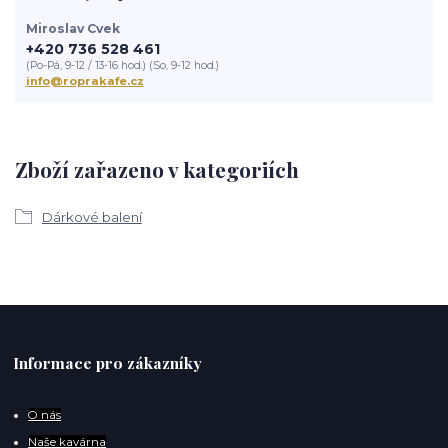
Miroslav Cvek
+420 736 528 461
(Po-Pá, 9-12 / 13-16 hod.) (So, 9-12 hod.)
info@roprakafe.cz
Zboží zařazeno v kategoriích
Dárkové balení
Informace pro zákazníky
O
nás
Naše kavárna