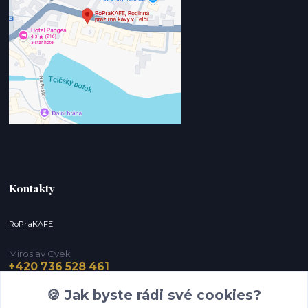
Kontakty
RoPraKAFE
Miroslav Cvek
+420 736 528 461
(Po-Pá, 9-12 / 13-16 hod.) (So, 9-12 hod.)
🍪 Jak byste rádi své cookies?