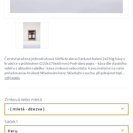
Čerstvě pražená jednodruhová 100% Arabica Dárkové balení 2x250g kávy v
krabičce s průhledem-(220x170x60 mm) Podrobný popis:– káva dle vlastního
výběru z aktuální nabídky– káva zrnková nebo mletá. Kávu meleme na vámi
požadovanou hrubost Skladování kávy: Skladujte v suchu, při pokojové tepl...
celý popis
Zrnková nebo mletá
Sáček 1