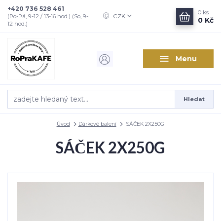
+420 736 528 461
0
ks
CZK
(Po-Pá, 9-12 / 13-16 hod.) (So, 9-
0 Kč
12 hod.)
Menu
Hledat
Úvod
Dárkové balení
SÁČEK 2X250G
SÁČEK 2X250G