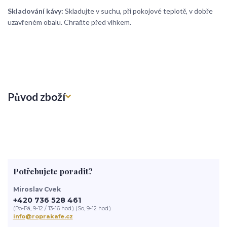
Skladování kávy:
Skladujte v suchu, při pokojové teplotě, v dobře
uzavřeném obalu. Chraňte před vlhkem.
Původ zboží
Potřebujete poradit?
Miroslav Cvek
+420 736 528 461
(Po-Pá, 9-12 / 13-16 hod.) (So, 9-12 hod.)
info@roprakafe.cz