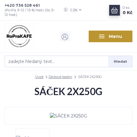
+420 736 528 461
0
ks
CZK
(Po-Pá, 9-12 / 13-16 hod.) (So, 9-
0 Kč
12 hod.)
Menu
Hledat
Úvod
Dárkové balení
SÁČEK 2X250G
SÁČEK 2X250G