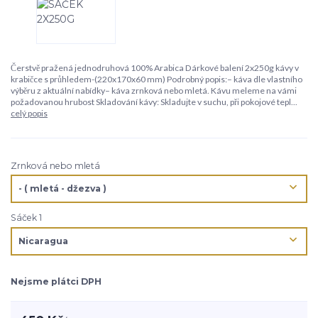
Čerstvě pražená jednodruhová 100% Arabica Dárkové balení 2x250g kávy v
krabičce s průhledem-(220x170x60 mm) Podrobný popis:– káva dle vlastního
výběru z aktuální nabídky– káva zrnková nebo mletá. Kávu meleme na vámi
požadovanou hrubost Skladování kávy: Skladujte v suchu, při pokojové tepl...
celý popis
Zrnková nebo mletá
Sáček 1
Nejsme plátci DPH