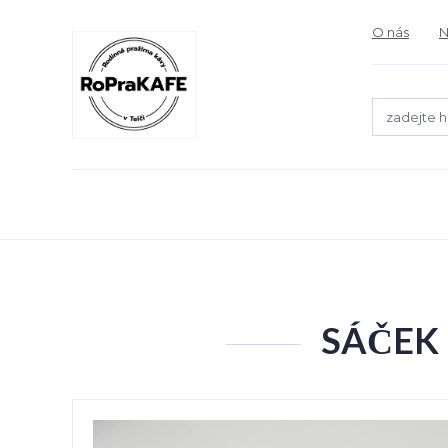
O nás
N
SÁČEK 