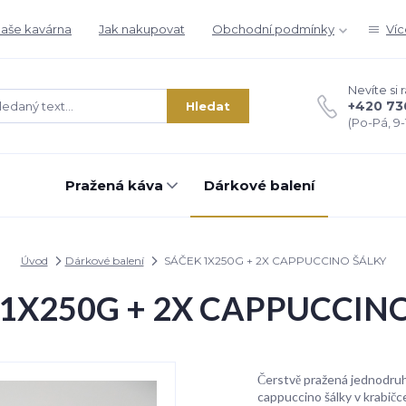
aše kavárna
Jak nakupovat
Obchodní podmínky
Víc
Nevíte si 
+420 73
Hledat
(Po-Pá, 9-1
Pražená káva
Dárkové balení
Úvod
Dárkové balení
SÁČEK 1X250G + 2X CAPPUCCINO ŠÁLKY
1X250G + 2X CAPPUCCIN
Čerstvě pražená jednodru
cappuccino šálky v krabič