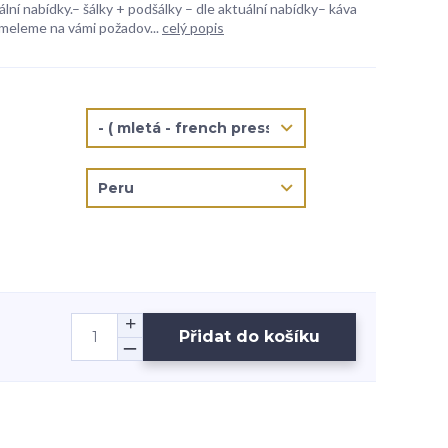
ální nabídky.– šálky + podšálky – dle aktuální nabídky– káva
meleme na vámi požadov...
celý popis
Přidat do košíku