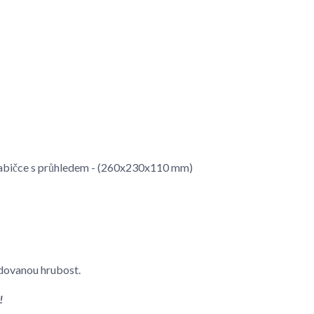
rabičce s průhledem - (260x230x110 mm)
dovanou hrubost.
!