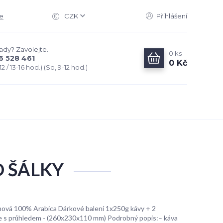
e
CZK
Přihlášení
rady? Zavolejte.
0
ks
6 528 461
0 Kč
2 / 13-16 hod.) (So, 9-12 hod.)
O ŠÁLKY
hová 100% Arabica Dárkové balení 1x250g kávy + 2
ce s průhledem - (260x230x110 mm) Podrobný popis:– káva