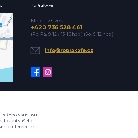
ce
RoPraKAFE
Miroslav Cvek
+420 736 528 461
(Po-Pá, 9-12 / 13-16 hod.) (So, 9-12 hod.)
info@roprakafe.cz
 vašeho souhlasu
amatování vašeho
ašim preferencím.