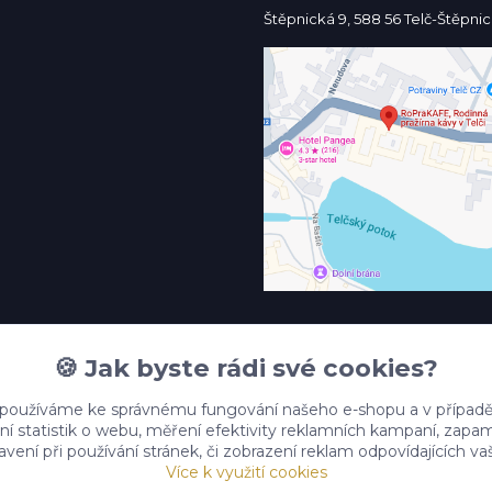
Štěpnická 9, 588 56 Telč-Štěpni
🍪 Jak byste rádi své cookies?
 používáme ke správnému fungování našeho e-shopu a v případě
ní statistik o webu, měření efektivity reklamních kampaní, zap
vení při používání stránek, či zobrazení reklam odpovídajících v
Více k využití cookies
Upravit sběr cookies.