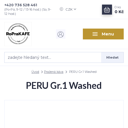
+420 736 528 461
0
ks
CZK
(Po-Pá, 9-12 / 13-16 hod.) (So, 9-
0 Kč
12 hod.)
Menu
Hledat
Úvod
Pražená káva
PERU Gr.1 Washed
PERU Gr.1 Washed