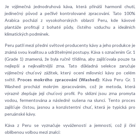
Je výjimečná jednodruhová káva, která přináší harmonii chuti,
jedinečný původ a pečlivě kontrolované zpracování. Tato 100%
Arabica pochází z vysokohorských oblastí Peru, kde kávové
plantáže profitují z bohaté půdy, čistého vzduchu a ideálních
klimatických podmínek.
Peru patří mezi přední světové producenty kávy a jeho produkce je
známá svou kvalitou a udržitelnými postupy. Káva s označením Gr. 1
(Grade 1) znamená, že byla ručně tříděna, aby zajišťovala pouze ta
nejlepší a nejkvalitnější zrna. Tato důkladná selekce zaručuje
výjimečný chuťový zážitek, který ocení milovníci kávy po celém
světě.
Proces mokrého zpracování (Washed):
Káva Peru Gr. 1
Washed prochází mokrým zpracováním, což je metoda, která
výrazně zlepšuje její chuťový profil. Po sklizni jsou zrna promyta
vodou, fermentována a následně sušena na slunci. Tento proces
zajišťuje čistou, jasnou a konzistentní chuť, která je typická pro
peruánské kávy.
Káva z Peru se vyznačuje vyvážeností a jemností, což ji činí
oblíbenou volbou mezi znalci: