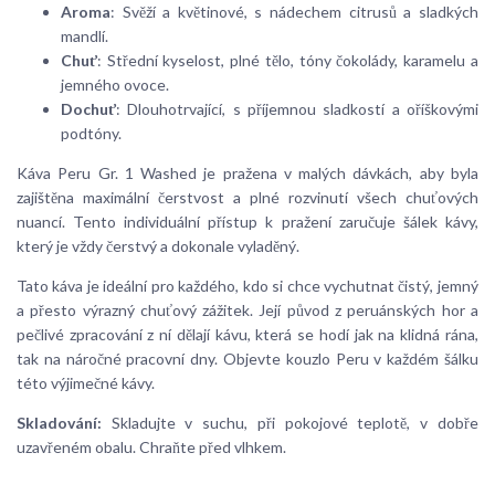
Aroma
: Svěží a květinové, s nádechem citrusů a sladkých
mandlí.
Chuť
: Střední kyselost, plné tělo, tóny čokolády, karamelu a
jemného ovoce.
Dochuť
: Dlouhotrvající, s příjemnou sladkostí a oříškovými
podtóny.
Káva Peru Gr. 1 Washed je pražena v malých dávkách, aby byla
zajištěna maximální čerstvost a plné rozvinutí všech chuťových
nuancí. Tento individuální přístup k pražení zaručuje šálek kávy,
který je vždy čerstvý a dokonale vyladěný.
Tato káva je ideální pro každého, kdo si chce vychutnat čistý, jemný
a přesto výrazný chuťový zážitek. Její původ z peruánských hor a
pečlivé zpracování z ní dělají kávu, která se hodí jak na klidná rána,
tak na náročné pracovní dny. Objevte kouzlo Peru v každém šálku
této výjimečné kávy.
Skladování:
Skladujte v suchu, při pokojové teplotě, v dobře
uzavřeném obalu. Chraňte před vlhkem.