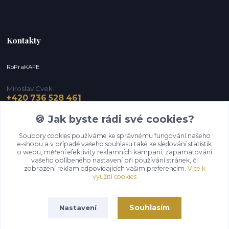
Kontakty
RoPraKAFE
Miroslav Cvek
+420 736 528 461
(Po-Pá, 9-12 / 13-16 hod.) (So, 9-12 hod.)
🍪 Jak byste rádi své cookies?
info@roprakafe.cz
Soubory cookies používáme ke správnému fungování našeho
e-shopu a v případě vašeho souhlasu také ke sledování statistik
o webu, měření efektivity reklamních kampaní, zapamatování
vašeho oblíbeného nastavení při používání stránek, či
zobrazení reklam odpovídajících vašim preferencím.
Více k
využití cookies
Souhlasím
Nastavení
Upravit sběr cookies.