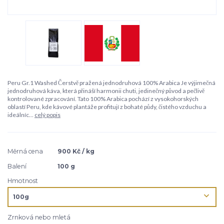
Peru Gr.1 Washed Čerstvě pražená jednodruhová 100% Arabica Je výjimečná
jednodruhová káva, která přináší harmonii chuti, jedinečný původ a pečlivě
kontrolované zpracování. Tato 100% Arabica pochází z vysokohorských
oblastí Peru, kde kávové plantáže profitují z bohaté půdy, čistého vzduchu a
ideálníc...
celý popis
Měrná cena
900 Kč / kg
Balení
100 g
Hmotnost
Zrnková nebo mletá