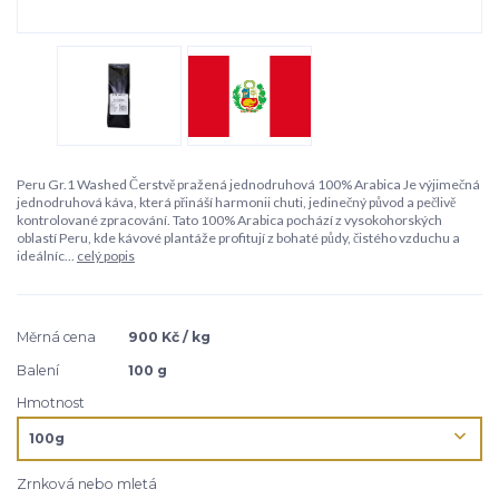
Peru Gr.1 Washed Čerstvě pražená jednodruhová 100% Arabica Je výjimečná
jednodruhová káva, která přináší harmonii chuti, jedinečný původ a pečlivě
kontrolované zpracování. Tato 100% Arabica pochází z vysokohorských
oblastí Peru, kde kávové plantáže profitují z bohaté půdy, čistého vzduchu a
ideálníc...
celý popis
Měrná cena
900 Kč / kg
Balení
100 g
Hmotnost
Zrnková nebo mletá