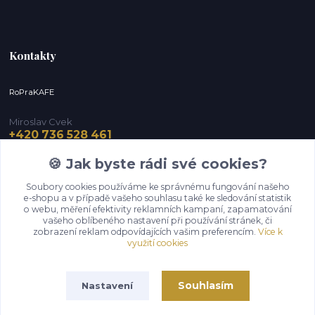
Kontakty
RoPraKAFE
Miroslav Cvek
+420 736 528 461
(Po-Pá, 9-12 / 13-16 hod.) (So, 9-12 hod.)
🍪 Jak byste rádi své cookies?
info@roprakafe.cz
Soubory cookies používáme ke správnému fungování našeho
e-shopu a v případě vašeho souhlasu také ke sledování statistik
o webu, měření efektivity reklamních kampaní, zapamatování
vašeho oblíbeného nastavení při používání stránek, či
zobrazení reklam odpovídajících vašim preferencím.
Více k
využití cookies
Souhlasím
Nastavení
Upravit sběr cookies.