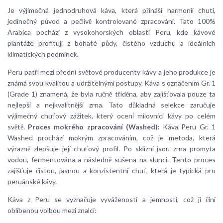
Je výjimečná jednodruhová káva, která přináší harmonii chuti,
jedinečný původ a pečlivě kontrolované zpracování. Tato 100%
Arabica pochází z vysokohorských oblastí Peru, kde kávové
plantáže profitují z bohaté půdy, čistého vzduchu a ideálních
klimatických podmínek.
Peru patří mezi přední světové producenty kávy a jeho produkce je
známá svou kvalitou a udržitelnými postupy. Káva s označením Gr. 1
(Grade 1) znamená, že byla ručně tříděna, aby zajišťovala pouze ta
nejlepší a nejkvalitnější zrna. Tato důkladná selekce zaručuje
výjimečný chuťový zážitek, který ocení milovníci kávy po celém
světě.
Proces mokrého zpracování (Washed):
Káva Peru Gr. 1
Washed prochází mokrým zpracováním, což je metoda, která
výrazně zlepšuje její chuťový profil. Po sklizni jsou zrna promyta
vodou, fermentována a následně sušena na slunci. Tento proces
zajišťuje čistou, jasnou a konzistentní chuť, která je typická pro
peruánské kávy.
Káva z Peru se vyznačuje vyvážeností a jemností, což ji činí
oblíbenou volbou mezi znalci: