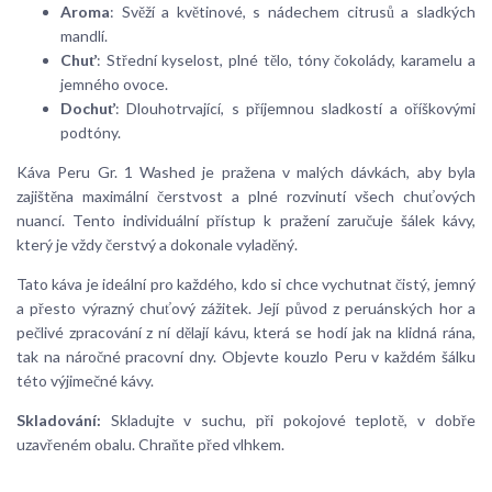
Aroma
: Svěží a květinové, s nádechem citrusů a sladkých
mandlí.
Chuť
: Střední kyselost, plné tělo, tóny čokolády, karamelu a
jemného ovoce.
Dochuť
: Dlouhotrvající, s příjemnou sladkostí a oříškovými
podtóny.
Káva Peru Gr. 1 Washed je pražena v malých dávkách, aby byla
zajištěna maximální čerstvost a plné rozvinutí všech chuťových
nuancí. Tento individuální přístup k pražení zaručuje šálek kávy,
který je vždy čerstvý a dokonale vyladěný.
Tato káva je ideální pro každého, kdo si chce vychutnat čistý, jemný
a přesto výrazný chuťový zážitek. Její původ z peruánských hor a
pečlivé zpracování z ní dělají kávu, která se hodí jak na klidná rána,
tak na náročné pracovní dny. Objevte kouzlo Peru v každém šálku
této výjimečné kávy.
Skladování:
Skladujte v suchu, při pokojové teplotě, v dobře
uzavřeném obalu. Chraňte před vlhkem.