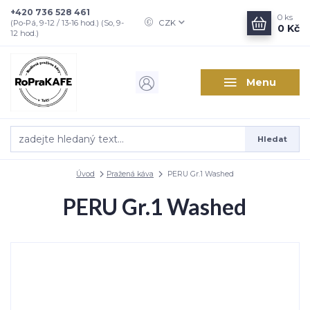
+420 736 528 461
0
ks
CZK
(Po-Pá, 9-12 / 13-16 hod.) (So, 9-
0 Kč
12 hod.)
Menu
Hledat
Úvod
Pražená káva
PERU Gr.1 Washed
PERU Gr.1 Washed