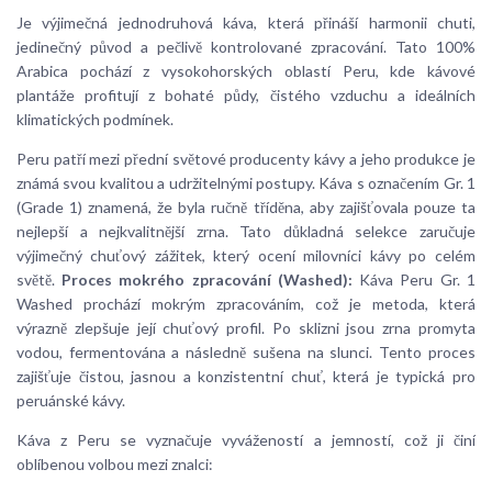
Je výjimečná jednodruhová káva, která přináší harmonii chuti,
jedinečný původ a pečlivě kontrolované zpracování. Tato 100%
Arabica pochází z vysokohorských oblastí Peru, kde kávové
plantáže profitují z bohaté půdy, čistého vzduchu a ideálních
klimatických podmínek.
Peru patří mezi přední světové producenty kávy a jeho produkce je
známá svou kvalitou a udržitelnými postupy. Káva s označením Gr. 1
(Grade 1) znamená, že byla ručně tříděna, aby zajišťovala pouze ta
nejlepší a nejkvalitnější zrna. Tato důkladná selekce zaručuje
výjimečný chuťový zážitek, který ocení milovníci kávy po celém
světě.
Proces mokrého zpracování (Washed):
Káva Peru Gr. 1
Washed prochází mokrým zpracováním, což je metoda, která
výrazně zlepšuje její chuťový profil. Po sklizni jsou zrna promyta
vodou, fermentována a následně sušena na slunci. Tento proces
zajišťuje čistou, jasnou a konzistentní chuť, která je typická pro
peruánské kávy.
Káva z Peru se vyznačuje vyvážeností a jemností, což ji činí
oblíbenou volbou mezi znalci: