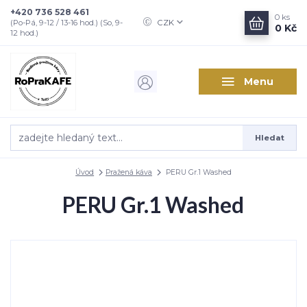
+420 736 528 461
0
ks
CZK
(Po-Pá, 9-12 / 13-16 hod.) (So, 9-
0 Kč
12 hod.)
Menu
Hledat
Úvod
Pražená káva
PERU Gr.1 Washed
PERU Gr.1 Washed