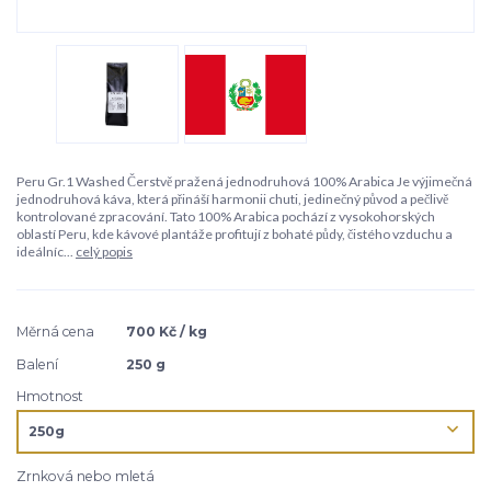
Peru Gr.1 Washed Čerstvě pražená jednodruhová 100% Arabica Je výjimečná
jednodruhová káva, která přináší harmonii chuti, jedinečný původ a pečlivě
kontrolované zpracování. Tato 100% Arabica pochází z vysokohorských
oblastí Peru, kde kávové plantáže profitují z bohaté půdy, čistého vzduchu a
ideálníc...
celý popis
Měrná cena
700 Kč / kg
Balení
250 g
Hmotnost
Zrnková nebo mletá