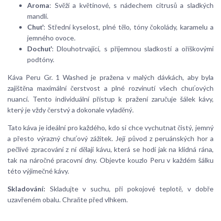
Aroma
: Svěží a květinové, s nádechem citrusů a sladkých
mandlí.
Chuť
: Střední kyselost, plné tělo, tóny čokolády, karamelu a
jemného ovoce.
Dochuť
: Dlouhotrvající, s příjemnou sladkostí a oříškovými
podtóny.
Káva Peru Gr. 1 Washed je pražena v malých dávkách, aby byla
zajištěna maximální čerstvost a plné rozvinutí všech chuťových
nuancí. Tento individuální přístup k pražení zaručuje šálek kávy,
který je vždy čerstvý a dokonale vyladěný.
Tato káva je ideální pro každého, kdo si chce vychutnat čistý, jemný
a přesto výrazný chuťový zážitek. Její původ z peruánských hor a
pečlivé zpracování z ní dělají kávu, která se hodí jak na klidná rána,
tak na náročné pracovní dny. Objevte kouzlo Peru v každém šálku
této výjimečné kávy.
Skladování:
Skladujte v suchu, při pokojové teplotě, v dobře
uzavřeném obalu. Chraňte před vlhkem.