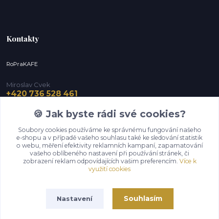
Kontakty
RoPraKAFE
Miroslav Cvek
+420 736 528 461
(Po-Pá, 9-12 / 13-16 hod.) (So, 9-12 hod.)
🍪 Jak byste rádi své cookies?
info@roprakafe.cz
Soubory cookies používáme ke správnému fungování našeho
e-shopu a v případě vašeho souhlasu také ke sledování statistik
o webu, měření efektivity reklamních kampaní, zapamatování
vašeho oblíbeného nastavení při používání stránek, či
zobrazení reklam odpovídajících vašim preferencím.
Více k
využití cookies
Souhlasím
Nastavení
Upravit sběr cookies.